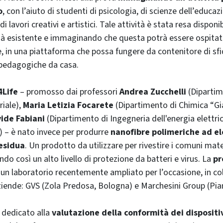
o
, con l’aiuto di studenti di psicologia, di scienze dell’educaz
di lavori creativi e artistici. Tale attività è stata resa dispon
ià esistente e immaginando che questa potrà essere ospitat
e, in una piattaforma che possa fungere da contenitore di sf
 pedagogiche da casa.
Life
– promosso dai professori
Andrea Zucchelli
(Dipartim
riale),
Maria Letizia Focarete
(Dipartimento di Chimica “
ide Fabiani
(Dipartimento di Ingegneria dell'energia elettri
) – è nato invece per produrre
nanofibre polimeriche ad el
residua
. Un prodotto da utilizzare per rivestire i comuni materi
do così un alto livello di protezione da batteri e virus. La
pr
n un laboratorio recentemente ampliato per l’occasione, in c
iende: GVS (Zola Predosa, Bologna) e Marchesini Group (Pia
o dedicato alla
valutazione della conformità dei dispositi