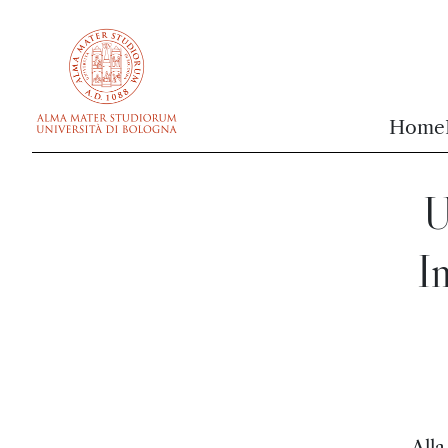
vai al contenuto della pagina
vai al menu di navigazione
Home
U
I
Alla