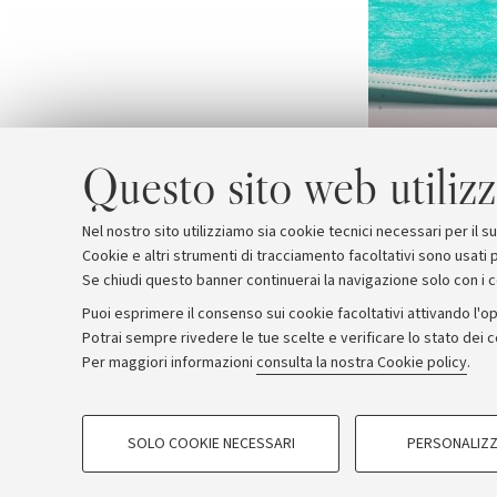
Questo sito web utilizz
Nel nostro sito utilizziamo sia cookie tecnici necessari per il 
Cookie e altri strumenti di tracciamento facoltativi sono usati p
Se chiudi questo banner continuerai la navigazione solo con i 
Puoi esprimere il consenso sui cookie facoltativi attivando l'op
Potrai sempre rivedere le tue scelte e verificare lo stato dei 
Archivio
Comunicati stampa
Redazione
Rassegna 
Per maggiori informazioni
consulta la nostra Cookie policy
.
COOKIE DI PROFILAZIONE - FACOLTATIVI
© Copyright 2026 - ALMA MATER STUDI
SOLO COOKIE NECESSARI
PERSONALIZZ
Si tratta di cookie utilizzati per analizzare le caratteristiche della navi
base al loro comportamento sul sito, per analisi di marketing.