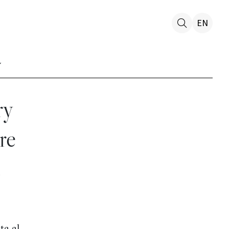
EN
ry
re
a
ta al