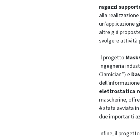
ragazzi support
alla realizzazione 
un'applicazione g
altre già propost
svolgere attività
Il progetto
Mask4
Ingegneria indust
Ciamician”) e
Dav
dell'informazione
elettrostatica 
mascherine, offren
è stata avviata i
due importanti az
Infine, il progett