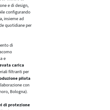
ione e di design,
ibile configurando
a, insieme ad
ide quotidiane per
ento di
Giacomo
ca e
evata carica
ali filtranti per
oduzione pilota
ollaborazione con
noro, Bologna).
vi di protezione