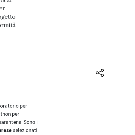
er
ogetto
ormità
boratorio per
athon per
uarantena. Sono i
prese
selezionati