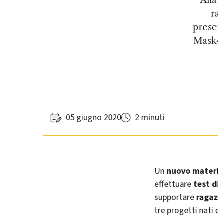
r
prese
Mask4
05 giugno 2020
2 minuti
Un
nuovo materi
effettuare
test d
supportare
ragaz
tre progetti nati 