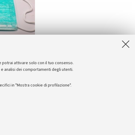
e potrai attivare solo con il tuo consenso.
e e analisi dei comportamenti degli utenti.
ifici in "Mostra cookie di profilazione".
Seguici su:
I
 - PI: 01131710376 - CF: 80007010376
 titolo esemplificativo, per il corretto funzionamento del sito, salvare
lanciamento del carico, ottimizzare le prestazioni del sito riducendo