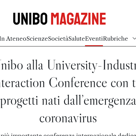
Unibo
Magazine
In Ateneo
Scienze
Società
Salute
Eventi
Rubriche
nibo alla University-Indust
nteraction Conference con t
progetti nati dall’emergenz
coronavirus
 più importante conferenza internazionale dedica