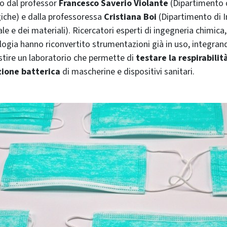
to dal professor
Francesco Saverio Violante
(Dipartimento 
iche) e dalla professoressa
Cristiana Boi
(Dipartimento di In
le e dei materiali). Ricercatori esperti di ingegneria chimica
logia hanno riconvertito strumentazioni già in uso, integran
estire un laboratorio che permette di
testare la respirabilit
azione batterica
di mascherine e dispositivi sanitari.