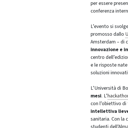
per essere presen
conferenza intern
L’evento si svolg
promosso dallo
U
Amsterdam – di cu
innovazione e im
centro dell’edizi
e le risposte nate
soluzioni innovati
L’Università di B
mesi
. L’
hackatho
con l’obiettivo di
intellettiva liev
sanitaria. Con la 
studenti dell’Alm