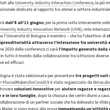
tati alla
University-Industry Interaction Conference
, la più 
azionale dedicata al rapporto tra atenei e settore industrial
erà
dall’8 all’11 giugno
, per la prima volta interamente onli
niversity Industry Innovation Network (UIIN)
, rete internaz
i l’Università di Bologna è membro – che ha l’obiettivo di
s
prenditorialità attraverso l’interazione fra università 
one 2020 della conferenza ci sarà
l’impatto generato dalla c
 in tutto il mondo dalla collaborazione tra istituzioni diverse
ve ed efficaci.
ologna è stata selezionata per presentare
tre progetti nati 
n #SocialMakersforCovid19
è stato organizzato da
AlmaLab
 trovare
soluzioni innovative
per
aiutare ragazze e ragazz
e e le loro famiglie
, dopo la chiusura dei centri diurni a ca
collaborazione di un partner sociale che ha delineato le sfide p
a Mater si sono messi alla prova
immaginando un’attività p