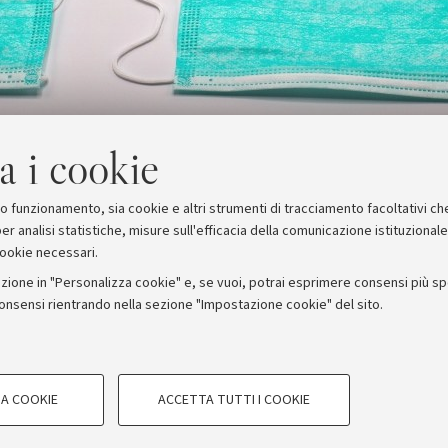
a i cookie
suo funzionamento, sia cookie e altri strumenti di tracciamento facoltativi ch
er analisi statistiche, misure sull'efficacia della comunicazione istituzional
cookie necessari.
zione in "Personalizza cookie" e, se vuoi, potrai esprimere consensi più spec
consensi rientrando nella sezione "Impostazione cookie" del sito.
stampa
COOKIE TECNICI - NECESSAR
ORUM - Università di Bologna - Via Zamboni, 33 - 40126 Bologna
A COOKIE
ACCETTA TUTTI I COOKIE
gazione degli utenti, creare profili in
Si tratta di cookie tecnici utilizzati, a
Privacy
Note legali
Impostazioni Cookie
le preferenze di navigazione, per il bi