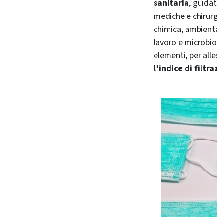
sanitaria
, guida
mediche e chirurg
chimica, ambienta
lavoro e microbio
elementi, per all
l’indice di filtr