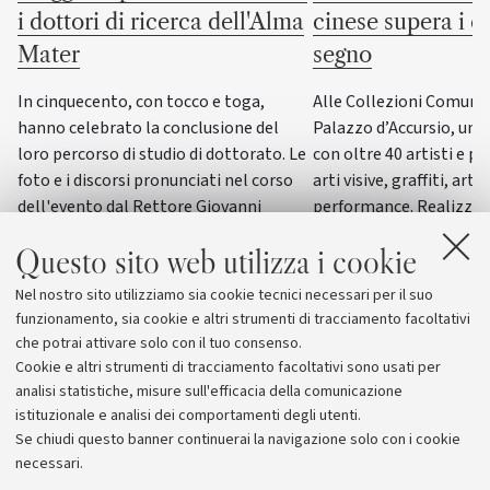
i dottori di ricerca dell'Alma
cinese supera i co
Mater
segno
In cinquecento, con tocco e toga,
Alle Collezioni Comunali
hanno celebrato la conclusione del
Palazzo d’Accursio, un
loro percorso di studio di dottorato. Le
con oltre 40 artisti e pi
foto e i discorsi pronunciati nel corso
arti visive, graffiti, arti
dell'evento dal Rettore Giovanni
performance. Realizzat
Molari, dalla giornalista scientifica
del progetto “ERC WRIT
Questo sito web utilizza i cookie
Elisabetta Tola e dal genetista Guido
dall’Università di Bolog
Barbujani
esposizione di questo g
Nel nostro sito utilizziamo sia cookie tecnici necessari per il suo
funzionamento, sia cookie e altri strumenti di tracciamento facoltativi
che potrai attivare solo con il tuo consenso.
Cookie e altri strumenti di tracciamento facoltativi sono usati per
analisi statistiche, misure sull'efficacia della comunicazione
istituzionale e analisi dei comportamenti degli utenti.
Se chiudi questo banner continuerai la navigazione solo con i cookie
necessari.