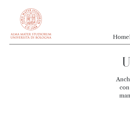
vai al contenuto della pagina
vai al menu di navigazione
Home
U
Anche
con 
mang