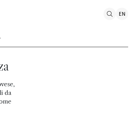
EN
za
ovese,
li da
 come