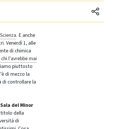
 Scienza
. E anche
i. Venerdì 1, alle
cente di chimica
. chi l'avrebbe mai
 siamo piuttosto
’è di mezzo la
 di controllare la
a Sala del Minor
l titolo della
versità di
ntissimi. Cosa