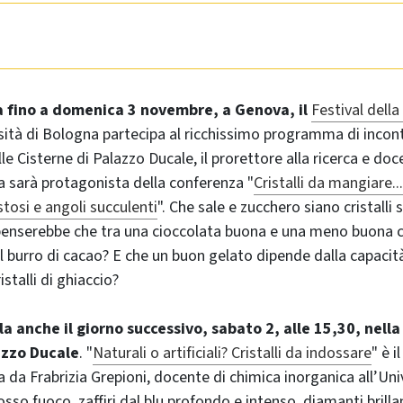
 fino a domenica 3 novembre, a Genova, il
Festival della
sità di Bologna partecipa al ricchissimo programma di incontr
lle Cisterne di Palazzo Ducale, il prorettore alla ricerca e do
 sarà protagonista della conferenza "
Cristalli da mangiare..
stosi e angoli succulenti
". Che sale e zucchero siano cristalli
penserebbe che tra una cioccolata buona e una meno buona c
el burro di cacao? E che un buon gelato dipende dalla capacità
stalli di ghiaccio?
arla anche il giorno successivo, sabato 2, alle 15,30, nell
azzo Ducale
. "
Naturali o artificiali? Cristalli da indossare
" è i
 da Frabrizia Grepioni, docente di chimica inorganica all’Uni
sso fuoco, zaffiri dal blu profondo e intenso, diamanti brilla