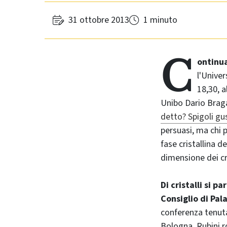
31 ottobre 2013
1 minuto
C
ontinua
l'Univer
18,30, a
Unibo Dario Braga
detto? Spigoli gu
persuasi, ma chi 
fase cristallina d
dimensione dei cri
Di cristalli si p
Consiglio di Pal
conferenza tenuta
Bologna. Rubini ro