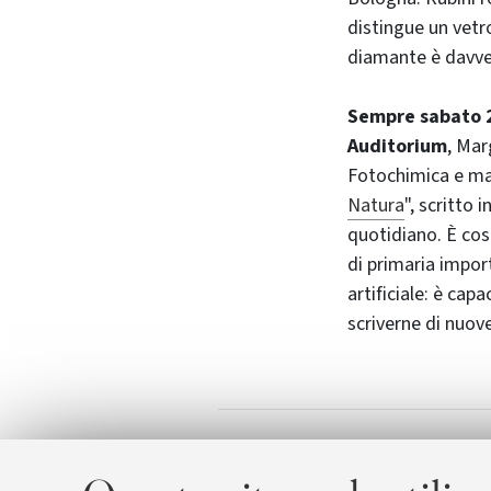
distingue un vetr
diamante è davve
Sempre sabato 2
Auditorium
, Mar
Fotochimica e mate
Natura
", scritto 
quotidiano. È cost
di primaria import
artificiale: è cap
scriverne di nuov
Festival della 
Allegati