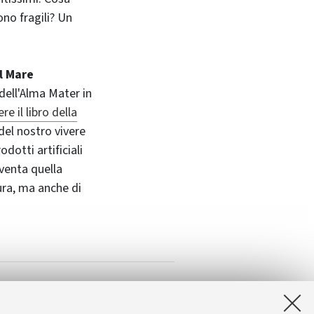
ono fragili? Un
l Mare
dell'Alma Mater in
e il libro della
 del nostro vivere
dotti artificiali
nventa quella
tura, ma anche di