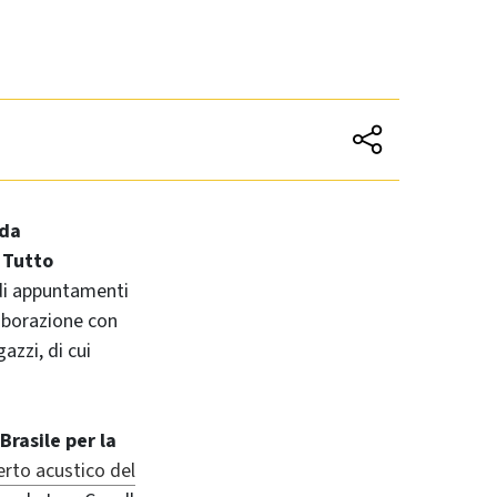
nda
 Tutto
 di appuntamenti
laborazione con
azzi, di cui
Brasile per la
erto acustico del