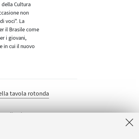
 della Cultura
occasione non
i voci". La
r il Brasile come
er i giovani,
 in cui il nuovo
lla tavola rotonda
Brasile Cinema