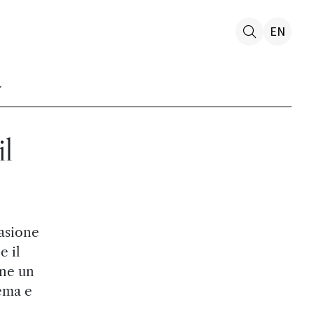
EN
il
asione
e il
one un
nema e