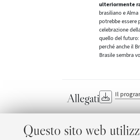
ulteriormente r
brasiliano e Alma 
potrebbe essere pi
celebrazione dell
quello del futuro:
perché anche il Br
Brasile sembra vo
Il progra
Allegati
Bossa nova, sa
Tapajós in con
Questo sito web utilizz