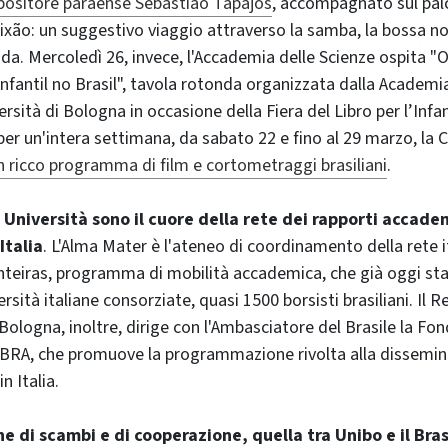
mpositore paraense Sebastião Tapajós
, accompagnato sul palc
xão: un suggestivo viaggio attraverso la samba, la bossa nov
ada. Mercoledì 26, invece, l'Accademia delle Scienze ospita "O
 infantil no Brasil", tavola rotonda organizzata dalla Academi
ersità di Bologna in occasione della Fiera del Libro per l’Infa
r un'intera settimana, da sabato 22 e fino al 29 marzo, la C
n ricco programma di film e cortometraggi brasiliani
.
 Università sono il cuore della rete dei rapporti accadem
Italia
. L'Alma Mater è l'ateneo di coordinamento della rete i
teiras, programma di mobilità accademica, che già oggi sta
ersità italiane consorziate, quasi 1500 borsisti brasiliani. Il R
 Bologna, inoltre, dirige con l'Ambasciatore del Brasile la Fo
FIBRA, che promuove la programmazione rivolta alla dissemin
in Italia.
e di scambi e di cooperazione, quella tra Unibo e il Bras