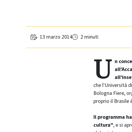
13 marzo 2014
2 minuti
U
n conce
all'Acc
all'ins
che l'Università d
Bologna Fiere, or
proprio il Brasile
Il programma ha p
cultura"
, e si ap