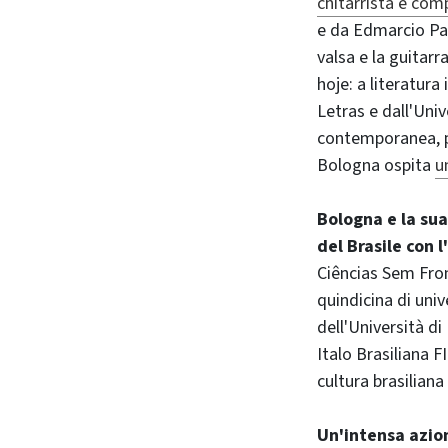
chitarrista e co
e da Edmarcio Pai
valsa e la guitarr
hoje: a literatura
Letras e dall'Univ
contemporanea, pe
Bologna ospita
u
Bologna e la sua
del Brasile con l'
Ciências Sem Fron
quindicina di univ
dell'Università di
Italo Brasiliana 
cultura brasiliana 
Un'intensa azion