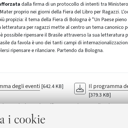
afforzata
dalla firma di un protocollo di intenti tra Ministero
Mater proprio nei giorni della Fiera del Libro per Ragazzi. L'
ù propizia: il tema della Fiera di Bologna è "Un Paese pieno d
a letteratura per ragazzi mette al centro un tema canonico pe
 è possibile ripensare il Brasile attraverso la sua letteratura p
asile da favola è uno dei tanti campi di internazionalizzazione
lersi ripensare e rilanciare. Partendo da Bologna.
mma degli eventi
Il programma de
[642.4 KB]
[379.3 KB]
mba, carimbo: Sebastião
Cineteca di Bologna - 
certo a Bologna
a i cookie