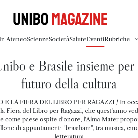
Unibo
Magazine
In Ateneo
Scienze
Società
Salute
Eventi
Rubriche
nibo e Brasile insieme per 
futuro della cultura
 E LA FIERA DEL LIBRO PER RAGAZZI / In occ
la Fiera del Libro per Ragazzi, che quest'anno ved
le come paese ospite d'onore, l'Alma Mater prop
llone di appuntamenti "brasiliani", tra musica, ci
letteratura