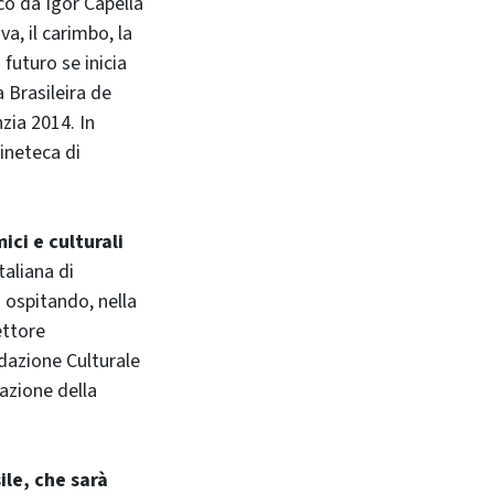
o da Igor Capella
a, il carimbo, la
 futuro se inicia
a Brasileira de
nzia 2014. In
ineteca di
ici e culturali
taliana di
 ospitando, nella
ettore
ndazione Culturale
azione della
ile, che sarà