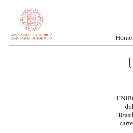
vai al contenuto della pagina
vai al menu di navigazione
Home
U
UNIBO
del
Brasi
carte