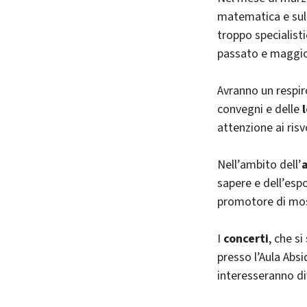
matematica e sull
troppo specialistic
passato e maggio
Avranno un respiro
convegni e delle
attenzione ai risvo
Nell’ambito dell’
sapere e dell’espo
promotore di most
I
concerti
, che s
presso l’Aula Absi
interesseranno div