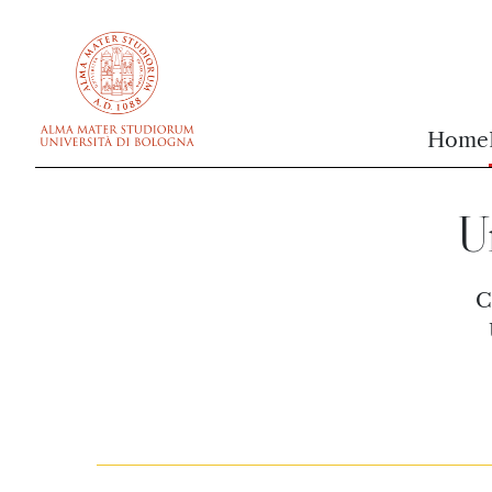
vai al contenuto della pagina
vai al menu di navigazione
Home
U
C