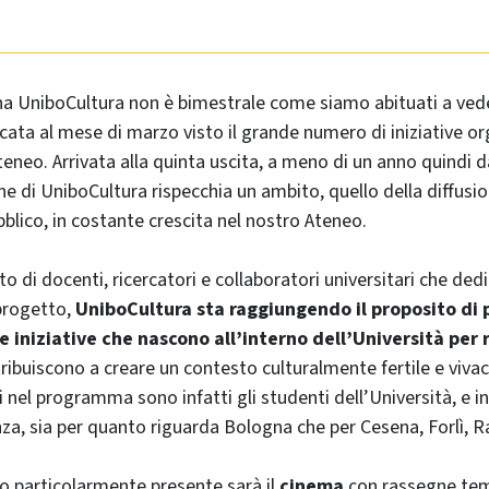
a UniboCultura non è bimestrale come siamo abituati a vede
ata al mese di marzo visto il grande numero di iniziative o
teneo. Arrivata alla quinta uscita, a meno di un anno quindi d
 di UniboCultura rispecchia un ambito, quello della diffusi
bblico, in costante crescita nel nostro Ateneo.
to di docenti, ricercatori e collaboratori universitari che de
progetto,
UniboCultura sta raggiungendo il proposito di p
 iniziative che nascono all’interno dell’Università per r
ibuiscono a creare un contesto culturalmente fertile e vivac
ti nel programma sono infatti gli studenti dell’Università, e i
anza, sia per quanto riguarda Bologna che per Cesena, Forlì, R
o particolarmente presente sarà il
cinema
con rassegne tem