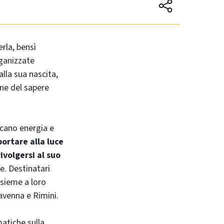
rla, bensì
rganizzate
alla sua nascita,
one del sapere
dicano energia e
ortare alla luce
ivolgersi al suo
e. Destinatari
nsieme a loro
avenna e Rimini.
atiche sulla