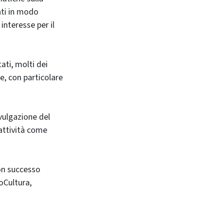
ati in modo
 interesse per il
ati, molti dei
e, con particolare
vulgazione del
 attività come
con successo
boCultura,