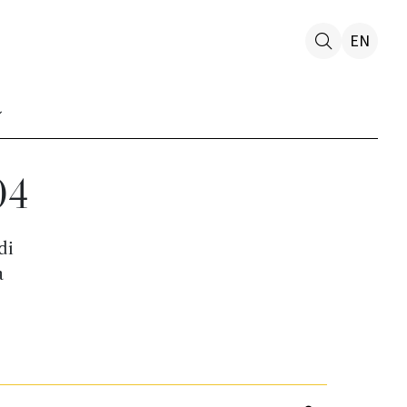
EN
04
di
a