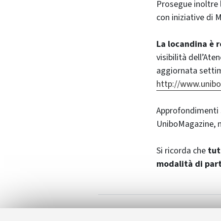
Prosegue inoltre 
con iniziative di
La locandina è r
visibilità dell’At
aggiornata settim
http://www.unibo
Approfondimenti s
UniboMagazine, ne
Si ricorda che
tut
modalità di par
UniboCultura