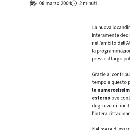
08 marzo 2004
2 minuti
La nuova locandin
interamente dedic
nell’ambito dell’A
la programmazione
presso il largo pu
Grazie al contribu
tempo a questo 
le numerosissime
esterno
ove contr
degli eventi riuni
l’intera cittadin
Nel mese di marz