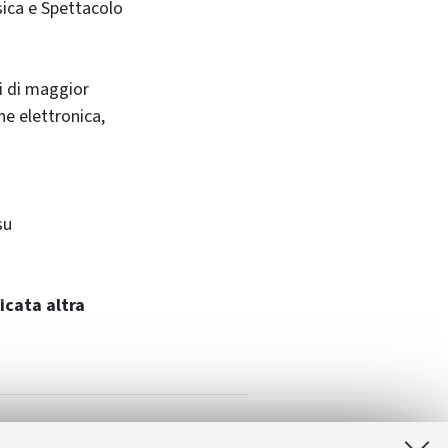
ica e Spettacolo
hi di maggior
ne elettronica,
su
icata altra