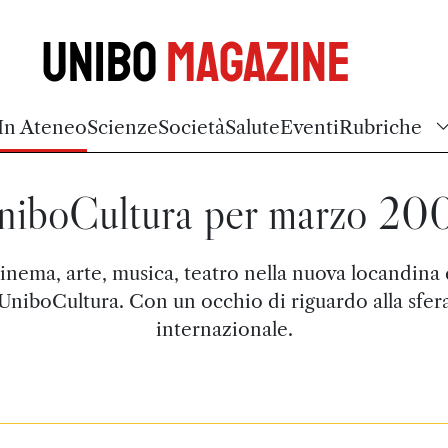
Unibo
Magazine
In Ateneo
Scienze
Società
Salute
Eventi
Rubriche
niboCultura per marzo 20
inema, arte, musica, teatro nella nuova locandina 
UniboCultura. Con un occhio di riguardo alla sfer
internazionale.