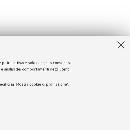
e potrai attivare solo con il tuo consenso.
e e analisi dei comportamenti degli utenti.
ifici in "Mostra cookie di profilazione".
Seguici su:
I
 - PI: 01131710376 - CF: 80007010376
 titolo esemplificativo, per il corretto funzionamento del sito, salvare
lanciamento del carico, ottimizzare le prestazioni del sito riducendo