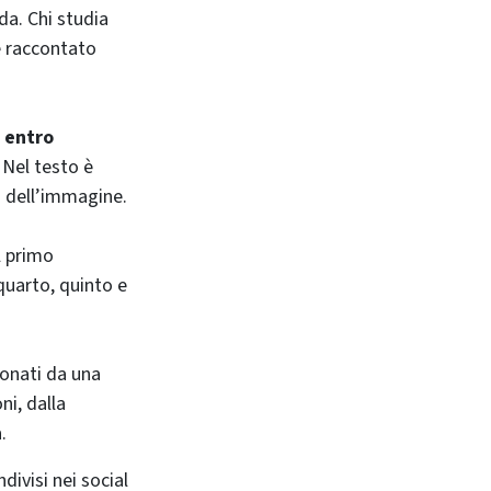
da. Chi studia
e raccontato
 entro
 Nel testo è
 dell’immagine.
l primo
quarto, quinto e
zionati da una
ni, dalla
.
divisi nei social