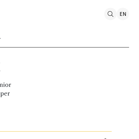
EN
i
unior
 per