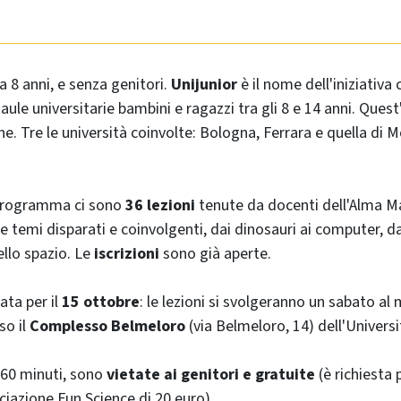
 a 8 anni, e senza genitori.
Unijunior
è il nome dell'iniziativa 
 aule universitarie bambini e ragazzi tra gli 8 e 14 anni. Quest
ne. Tre le università coinvolte: Bologna, Ferrara e quella di
 programma ci sono
36 lezioni
tenute da docenti dell'Alma M
 temi disparati e coinvolgenti, dai dinosauri ai computer, da
dello spazio. Le
iscrizioni
sono già aperte.
ata per il
15 ottobre
: le lezioni si svolgeranno un sabato a
so il
Complesso Belmeloro
(via Belmeloro, 14) dell'Univers
 60 minuti, sono
vietate ai genitori e gratuite
(è richiesta
ociazione Fun Science di 20 euro).