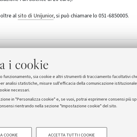
oltre al
sito di Unijunior
, si può chiamare lo 051-6850005.
 - Presentazione
Unijunior
[1.1 MB]
a i cookie
suo funzionamento, sia cookie e altri strumenti di tracciamento facoltativi ch
er analisi statistiche, misure sull'efficacia della comunicazione istituzional
cookie necessari.
zione in "Personalizza cookie" e, se vuoi, potrai esprimere consensi più spec
consensi rientrando nella sezione "Impostazione cookie" del sito.
stampa
COOKIE TECNICI - NECESSAR
ORUM - Università di Bologna - Via Zamboni, 33 - 40126 Bologna
A COOKIE
ACCETTA TUTTI I COOKIE