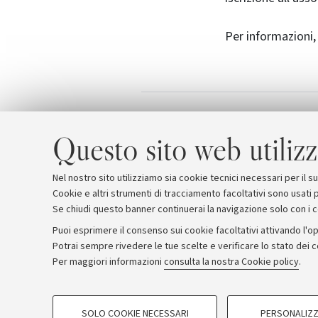
Per informazioni, 
Unijunior
Allegati
Questo sito web utilizz
Nel nostro sito utilizziamo sia cookie tecnici necessari per il 
Cookie e altri strumenti di tracciamento facoltativi sono usati p
Se chiudi questo banner continuerai la navigazione solo con i 
Puoi esprimere il consenso sui cookie facoltativi attivando l'op
Potrai sempre rivedere le tue scelte e verificare lo stato dei 
Archivio
Comunicati stampa
Redazione
Rassegna 
Per maggiori informazioni
consulta la nostra Cookie policy
.
COOKIE DI PROFILAZIONE - FACOLTATIVI
© Copyright 2026 - ALMA MATER STUDI
SOLO COOKIE NECESSARI
PERSONALIZZ