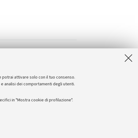
e potrai attivare solo con il tuo consenso.
e e analisi dei comportamenti degli utenti.
ifici in "Mostra cookie di profilazione".
Seguici su:
I
 - PI: 01131710376 - CF: 80007010376