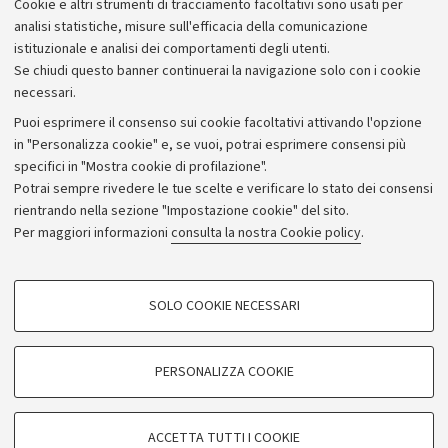
Cookie e altri strumenti di tracciamento facoltativi sono usati per
analisi statistiche, misure sull'efficacia della comunicazione
istituzionale e analisi dei comportamenti degli utenti.
Se chiudi questo banner continuerai la navigazione solo con i cookie
necessari.
Archivio
Puoi esprimere il consenso sui cookie facoltativi attivando l'opzione
in "Personalizza cookie" e, se vuoi, potrai esprimere consensi più
Comunicati stampa
specifici in "Mostra cookie di profilazione".
Redazione
Potrai sempre rivedere le tue scelte e verificare lo stato dei consensi
rientrando nella sezione "Impostazione cookie" del sito.
Rassegna stampa
Per maggiori informazioni
consulta la nostra Cookie policy
.
Seguici su:
COOKIE DI PROFILAZIONE - FACOLTATIVI
SOLO COOKIE NECESSARI
Si tratta di cookie utilizzati per analizzare le caratteristiche della navigazione
degli utenti, creare profili in base al loro comportamento sul sito, per analisi
di marketing.
PERSONALIZZA COOKIE
© Copyright 2026 - ALMA MATER STUDIORUM - Università di
Mostra cookie di profilazione
Bologna - Via Zamboni, 33 - 40126 Bologna - PI: 01131710376 -
Google/Youtube Video
CF: 80007010376
COOKIE TECNICI - NECESSARI
ACCETTA TUTTI I COOKIE