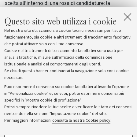
scelta all’interno di una rosa di candidature: la
creatività culturale, l’innovazione tecnologica,
Questo sito web utilizza i cookie
l’inclusione sociale e il rapporto dinamico con la
tradizione. Temi intorno ai quali Bologna rappresenterà
Nel nostro sito utilizziamo sia cookie tecnici necessari per il suo
se stessa e lo farà coinvolgendo tutti gli aspetti che la
funzionamento, sia cookie e altri strumenti di tracciamento facoltativi
caratterizzano, a partire dalla sua Università.
che potrai attivare solo con il tuo consenso.
Cookie e altri strumenti di tracciamento facoltativi sono usati per
analisi statistiche, misure sull'efficacia della comunicazione
istituzionale e analisi dei comportamenti degli utenti.
Se chiudi questo banner continuerai la navigazione solo con i cookie
necessari.
Archivio
Puoi esprimere il consenso sui cookie facoltativi attivando l'opzione
in "Personalizza cookie" e, se vuoi, potrai esprimere consensi più
Comunicati stampa
specifici in "Mostra cookie di profilazione".
Redazione
Potrai sempre rivedere le tue scelte e verificare lo stato dei consensi
rientrando nella sezione "Impostazione cookie" del sito.
Rassegna stampa
Per maggiori informazioni
consulta la nostra Cookie policy
.
Seguici su: