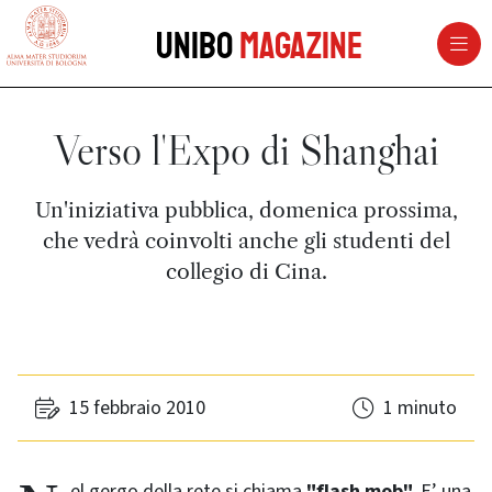
vai al contenuto della pagina
vai al menu di navigazione
Unibo
Magazine
Verso l'Expo di Shanghai
Un'iniziativa pubblica, domenica prossima,
che vedrà coinvolti anche gli studenti del
collegio di Cina.
15 febbraio 2010
1 minuto
Nel gergo della rete si chiama
"flash mob".
E’ una