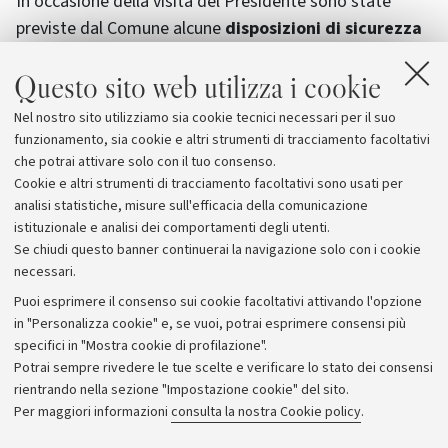
In occasione della visita del Presidente sono state
previste dal Comune alcune
disposizioni di sicurezza
che riguardano i veicoli in sosta
.
Dalle 6 alle 14 di
Questo sito web utilizza i cookie
giovedì
i divieti interesseranno anche la zona
universitaria con la rimozione per via Zamboni, largo
Nel nostro sito utilizziamo sia cookie tecnici necessari per il suo
Respighi, piazza Verdi, piazza Rossini, piazza Puntoni,
funzionamento, sia cookie e altri strumenti di tracciamento facoltativi
via Belmeloro e San Giacomo.
che potrai attivare solo con il tuo consenso.
Cookie e altri strumenti di tracciamento facoltativi sono usati per
analisi statistiche, misure sull'efficacia della comunicazione
istituzionale e analisi dei comportamenti degli utenti.
Se chiudi questo banner continuerai la navigazione solo con i cookie
necessari.
Archivio
Puoi esprimere il consenso sui cookie facoltativi attivando l'opzione
in "Personalizza cookie" e, se vuoi, potrai esprimere consensi più
Comunicati stampa
specifici in "Mostra cookie di profilazione".
Redazione
Potrai sempre rivedere le tue scelte e verificare lo stato dei consensi
rientrando nella sezione "Impostazione cookie" del sito.
Rassegna stampa
Per maggiori informazioni
consulta la nostra Cookie policy
.
Seguici su: