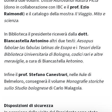
donerà due volumi:
Ulisse Aldrovandi Natura Picta
(dono in collaborazione con IBC e il
prof. Ezio
Raimondi
) e il catalogo della mostra
Il Viaggio. Mito e
scienza
.
In Biblioteca il presidente riceverà dalla
dott.
Biancastella Antonino
altri due testi:
Aesopus
fabolae las fabulas latinas de Esopo
e i
Tesori della
Biblioteca Universitaria di Bologna, codici rari e altre
meraviglie,
a cura di Biancastella Antonino.
Infine il
prof. Stefano Canestrari
, nelle Aule di
Belmeloro, consegnerà il volume
Monografie storiche
sullo Studio bolognese
di Carlo Malagola.
Disposizioni di sicurezza