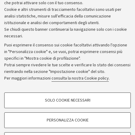
di UniboCultura
.
che potrai attivare solo con il tuo consenso.
Cookie e altri strumenti di tracciamento facoltativi sono usati per
analisi statistiche, misure sull'efficacia della comunicazione
istituzionale e analisi dei comportamenti degli utenti.
Se chiudi questo banner continuerai la navigazione solo con i cookie
necessari.
Archivio
Puoi esprimere il consenso sui cookie facoltativi attivando l'opzione
in "Personalizza cookie" e, se vuoi, potrai esprimere consensi più
Comunicati stampa
specifici in "Mostra cookie di profilazione".
Redazione
Potrai sempre rivedere le tue scelte e verificare lo stato dei consensi
rientrando nella sezione "Impostazione cookie" del sito.
Rassegna stampa
Per maggiori informazioni
consulta la nostra Cookie policy
.
Seguici su:
COOKIE DI PROFILAZIONE - FACOLTATIVI
SOLO COOKIE NECESSARI
Si tratta di cookie utilizzati per analizzare le caratteristiche della navigazione
degli utenti, creare profili in base al loro comportamento sul sito, per analisi
di marketing.
PERSONALIZZA COOKIE
© Copyright 2026 - ALMA MATER STUDIORUM - Università di
Mostra cookie di profilazione
Bologna - Via Zamboni, 33 - 40126 Bologna - PI: 01131710376 -