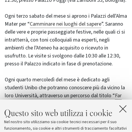
12:30, presso Palazzo Poggi (Via Zamboni 33, Bologna).
Ogni terzo sabato del mese si aprono i Palazzi dell'Alma
Mater per “
Camminare nei luoghi del sapere
”. Saranno
delle vere e proprie passeggiate festive, nelle quali ci si
intratterrà, con toni colloquiali ma esperti, negli
ambienti che l’Ateneo ha acquisito o ricevuto in
usufrutto. Le visite si svolgono dalle 10:30 alle 12:30,
presso il Palazzo indicato in fase di prenotazione.
Ogni quarto mercoledì del mese è dedicato agli
studenti Unibo che potranno conoscere più da vicino la
loro Università, attraverso un percorso dal titolo “
Far
parte dell’Alma Mater
”, tra le vie della Cittadella
Questo sito web utilizza i cookie
universitaria.
Nel nostro sito utilizziamo sia cookie tecnici necessari per il suo
Maggiori informazioni e prenotazioni gratuite sul
sito
funzionamento, sia cookie e altri strumenti di tracciamento facoltativi