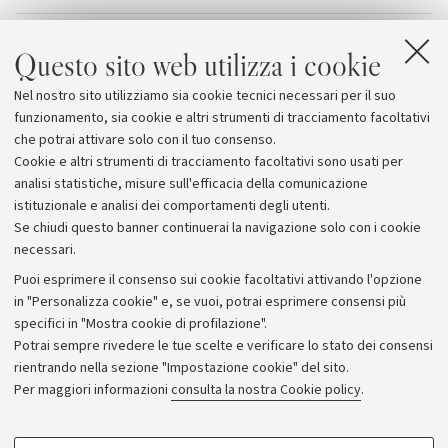
Allegati
Questo sito web utilizza i cookie
Intervista a Marcos Rico Dominguez- Lettore di
Nel nostro sito utilizziamo sia cookie tecnici necessari per il suo
scambio
funzionamento, sia cookie e altri strumenti di tracciamento facoltativi
che potrai attivare solo con il tuo consenso.
Cookie e altri strumenti di tracciamento facoltativi sono usati per
analisi statistiche, misure sull'efficacia della comunicazione
istituzionale e analisi dei comportamenti degli utenti.
Se chiudi questo banner continuerai la navigazione solo con i cookie
necessari.
Archivio
Puoi esprimere il consenso sui cookie facoltativi attivando l'opzione
in "Personalizza cookie" e, se vuoi, potrai esprimere consensi più
Comunicati stampa
specifici in "Mostra cookie di profilazione".
Redazione
Potrai sempre rivedere le tue scelte e verificare lo stato dei consensi
rientrando nella sezione "Impostazione cookie" del sito.
Rassegna stampa
Per maggiori informazioni
consulta la nostra Cookie policy
.
Seguici su:
COOKIE DI PROFILAZIONE - FACOLTATIVI