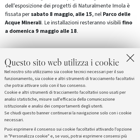
dell’esposizione dei progetti di Naturalmente Imola è
fissata per
sabato 8 maggio
,
alle 15
, nel
Parco delle
Acque Minerali
. Le installazioni resteranno visibili
fino
a domenica 9 maggio alle 18
.
Questo sito web utilizza i cookie
Allegati
Nel nostro sito utilizziamo sia cookie tecnici necessari per il suo
Programma
[724.1 KB]
funzionamento, sia cookie e altri strumenti di tracciamento facoltativi
che potrai attivare solo con il tuo consenso.
Cookie e altri strumenti di tracciamento facoltativi sono usati per
analisi statistiche, misure sull'efficacia della comunicazione
istituzionale e analisi dei comportamenti degli utenti.
Se chiudi questo banner continuerai la navigazione solo con i cookie
necessari.
Archivio
Puoi esprimere il consenso sui cookie facoltativi attivando l'opzione
in "Personalizza cookie" e, se vuoi, potrai esprimere consensi più
Comunicati stampa