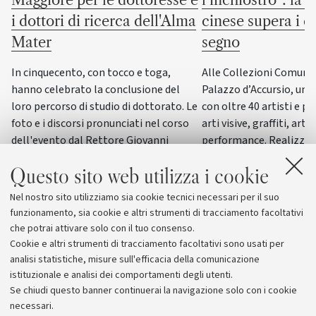
i dottori di ricerca dell'Alma
cinese supera i co
Mater
segno
In cinquecento, con tocco e toga,
Alle Collezioni Comunali
hanno celebrato la conclusione del
Palazzo d’Accursio, un
loro percorso di studio di dottorato. Le
con oltre 40 artisti e pi
foto e i discorsi pronunciati nel corso
arti visive, graffiti, arti
dell'evento dal Rettore Giovanni
performance. Realizzat
Molari, dalla giornalista scientifica
del progetto “ERC WRIT
Questo sito web utilizza i cookie
Elisabetta Tola e dal genetista Guido
dall’Università di Bolog
Barbujani
esposizione di questo g
Nel nostro sito utilizziamo sia cookie tecnici necessari per il suo
funzionamento, sia cookie e altri strumenti di tracciamento facoltativi
che potrai attivare solo con il tuo consenso.
Cookie e altri strumenti di tracciamento facoltativi sono usati per
analisi statistiche, misure sull'efficacia della comunicazione
istituzionale e analisi dei comportamenti degli utenti.
Se chiudi questo banner continuerai la navigazione solo con i cookie
necessari.