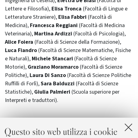
Ingegneria di Cesena),
Elettra De Biasi
(Facoltà di
Lettere e Filosofia),
Elisa Tronca
(Facoltà di Lingue e
Letterature Straniere),
Elisa Fabbri
(Facoltà di
Medicina),
Francesca Reggiani
(Facoltà di Medicina
Veterinaria),
Martina Ardizzi
(Facoltà di Psicologia),
Alice Foiera
(Facoltà di Scienze della Formazione),
Luca Fiandro
(Facoltà di Scienze Matematiche, Fisiche
e Naturali),
Michele Stancari
(Facoltà di Scienze
Motorie),
Graziano Moramarco
(Facoltà di Scienze
Politiche),
Laura Di Sanzo
(Facoltà di Scienze Politiche
Ruffilli di Forlì),
Sara Balduzzi
(Facoltà di Scienze
Statistiche),
Giulia Palmieri
(Scuola superiore per
Interpreti e traduttori).
Alla cerimonia hanno preso parte, tra gli altri, il
Questo sito web utilizza i cookie
governatore designato del Distretto 2070
Giuseppe