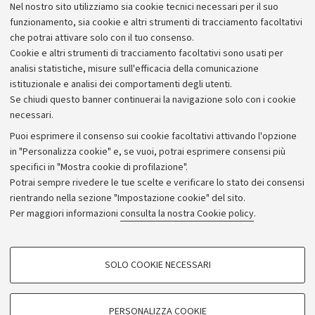
Castagnoli,
che ha ricordato l’impegno del Rotary per i
Nel nostro sito utilizziamo sia cookie tecnici necessari per il suo
giovani meritevoli e il coordinatore dell’iniziativa
Marco
funzionamento, sia cookie e altri strumenti di tracciamento facoltativi
Zoli
.
che potrai attivare solo con il tuo consenso.
Cookie e altri strumenti di tracciamento facoltativi sono usati per
analisi statistiche, misure sull'efficacia della comunicazione
istituzionale e analisi dei comportamenti degli utenti.
Se chiudi questo banner continuerai la navigazione solo con i cookie
necessari.
Archivio
Puoi esprimere il consenso sui cookie facoltativi attivando l'opzione
in "Personalizza cookie" e, se vuoi, potrai esprimere consensi più
Comunicati stampa
specifici in "Mostra cookie di profilazione".
Redazione
Potrai sempre rivedere le tue scelte e verificare lo stato dei consensi
rientrando nella sezione "Impostazione cookie" del sito.
Rassegna stampa
Per maggiori informazioni
consulta la nostra Cookie policy
.
Seguici su:
COOKIE DI PROFILAZIONE - FACOLTATIVI
SOLO COOKIE NECESSARI
Si tratta di cookie utilizzati per analizzare le caratteristiche della navigazione
degli utenti, creare profili in base al loro comportamento sul sito, per analisi
di marketing.
PERSONALIZZA COOKIE