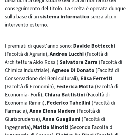
della durata degli studi e dell’età al momento del
conseguimento del titolo. La scelta è operata dunque
sulla base di un
sistema informatico
senza alcun
intervento esterno.
I premiati di quest'anno sono:
Davide Bottecchi
(Facoltà di Agraria),
Andrea Lucchi
(Facoltà di
Architettura Aldo Rossi)
Salvatore Zarra
(Facoltà di
Chimica industriale),
Agnese Di Donato
(Facoltà di
Conservazione dei Beni culturali),
Elisa Ferretti
(Facoltà di Economia),
Federica Motta
(Facoltà di
Economia- Forlì),
Chiara Battistini
(Facoltà di
Economia Rimini),
Federico Tabellini
(Facoltà di
Farmacia),
Anna Elena Madera
(Facoltà di
Giurisprudenza),
Anna Guagliumi
(Facoltà di
Ingegneria),
Mattia Minotti
(Seconda Facoltà di