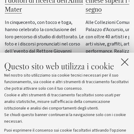
i dottori di ricerca dell'Alma
cinese supera i co
Mater
segno
In cinquecento, con tocco e toga,
Alle Collezioni Comunali
hanno celebrato la conclusione del
Palazzo d’Accursio, un
loro percorso di studio di dottorato. Le
con oltre 40 artisti e pi
foto e i discorsi pronunciati nel corso
arti visive, graffiti, arti
dell'evento dal Rettore Giovanni
performance. Realizzat
Molari, dalla giornalista scientifica
del progetto “ERC WRIT
Questo sito web utilizza i cookie
Elisabetta Tola e dal genetista Guido
dall’Università di Bolog
Barbujani
esposizione di questo g
Nel nostro sito utilizziamo sia cookie tecnici necessari per il suo
funzionamento, sia cookie e altri strumenti di tracciamento facoltativi
che potrai attivare solo con il tuo consenso.
Cookie e altri strumenti di tracciamento facoltativi sono usati per
analisi statistiche, misure sull'efficacia della comunicazione
istituzionale e analisi dei comportamenti degli utenti.
Se chiudi questo banner continuerai la navigazione solo con i cookie
necessari.
Archivio
Puoi esprimere il consenso sui cookie facoltativi attivando l'opzione