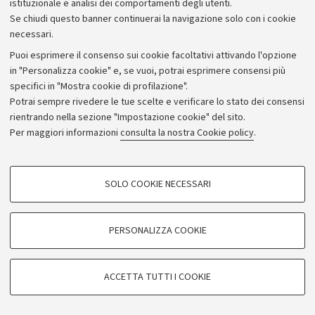
istituzionale e analisi dei comportamenti degli utenti.
Se chiudi questo banner continuerai la navigazione solo con i cookie
necessari.
Archivio
Puoi esprimere il consenso sui cookie facoltativi attivando l'opzione
in "Personalizza cookie" e, se vuoi, potrai esprimere consensi più
Comunicati stampa
specifici in "Mostra cookie di profilazione".
Redazione
Potrai sempre rivedere le tue scelte e verificare lo stato dei consensi
rientrando nella sezione "Impostazione cookie" del sito.
Rassegna stampa
Per maggiori informazioni
consulta la nostra Cookie policy
.
Seguici su:
COOKIE DI PROFILAZIONE - FACOLTATIVI
SOLO COOKIE NECESSARI
Si tratta di cookie utilizzati per analizzare le caratteristiche della navigazione
degli utenti, creare profili in base al loro comportamento sul sito, per analisi
di marketing.
PERSONALIZZA COOKIE
© Copyright 2026 - ALMA MATER STUDIORUM - Università di
Mostra cookie di profilazione
Bologna - Via Zamboni, 33 - 40126 Bologna - PI: 01131710376 -
Google/Youtube Video
CF: 80007010376
COOKIE TECNICI - NECESSARI
ACCETTA TUTTI I COOKIE
Facebook
Privacy
Note legali
Impostazioni Cookie
Si tratta di cookie tecnici utilizzati, a titolo esemplificativo, per il corretto
Vimeo
funzionamento del sito, salvare le preferenze di navigazione, per il