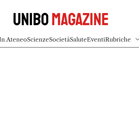
Unibo
Magazine
In Ateneo
Scienze
Società
Salute
Eventi
Rubriche