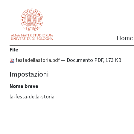
vai al contenuto della pagina
vai al menu di navigazione
Home
File
festadellastoria.pdf
— Documento PDF, 173 KB
Impostazioni
Nome breve
la-festa-della-storia