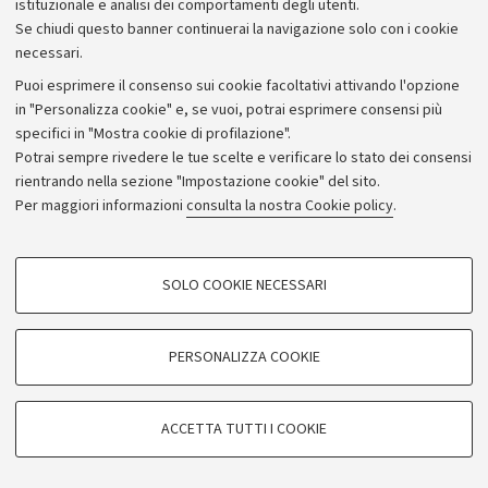
istituzionale e analisi dei comportamenti degli utenti.
Se chiudi questo banner continuerai la navigazione solo con i cookie
necessari.
Archivio
Puoi esprimere il consenso sui cookie facoltativi attivando l'opzione
in "Personalizza cookie" e, se vuoi, potrai esprimere consensi più
Comunicati stampa
specifici in "Mostra cookie di profilazione".
Redazione
Potrai sempre rivedere le tue scelte e verificare lo stato dei consensi
rientrando nella sezione "Impostazione cookie" del sito.
Rassegna stampa
Per maggiori informazioni
consulta la nostra Cookie policy
.
Seguici su:
COOKIE DI PROFILAZIONE - FACOLTATIVI
SOLO COOKIE NECESSARI
Si tratta di cookie utilizzati per analizzare le caratteristiche della navigazione
degli utenti, creare profili in base al loro comportamento sul sito, per analisi
di marketing.
PERSONALIZZA COOKIE
© Copyright 2026 - ALMA MATER STUDIORUM - Università di
Mostra cookie di profilazione
Bologna - Via Zamboni, 33 - 40126 Bologna - PI: 01131710376 -
Google/Youtube Video
CF: 80007010376
COOKIE TECNICI - NECESSARI
ACCETTA TUTTI I COOKIE
Facebook
Privacy
Note legali
Impostazioni Cookie
Si tratta di cookie tecnici utilizzati, a titolo esemplificativo, per il corretto
Vimeo
funzionamento del sito, salvare le preferenze di navigazione, per il