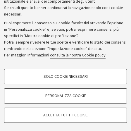
istituzionale e analisi dei comportamenti degli utenti.
Se chiudi questo banner continuerai la navigazione solo con i cookie
necessari.
Archivio
Puoi esprimere il consenso sui cookie facoltativi attivando l'opzione
in "Personalizza cookie" e, se vuoi, potrai esprimere consensi più
Comunicati stampa
specifici in "Mostra cookie di profilazione".
Redazione
Potrai sempre rivedere le tue scelte e verificare lo stato dei consensi
rientrando nella sezione "Impostazione cookie" del sito.
Rassegna stampa
Per maggiori informazioni
consulta la nostra Cookie policy
.
Seguici su:
COOKIE DI PROFILAZIONE - FACOLTATIVI
SOLO COOKIE NECESSARI
Si tratta di cookie utilizzati per analizzare le caratteristiche della navigazione
degli utenti, creare profili in base al loro comportamento sul sito, per analisi
di marketing.
PERSONALIZZA COOKIE
© Copyright 2026 - ALMA MATER STUDIORUM - Università di
Mostra cookie di profilazione
Bologna - Via Zamboni, 33 - 40126 Bologna - PI: 01131710376 -
Google/Youtube Video
CF: 80007010376
COOKIE TECNICI - NECESSARI
ACCETTA TUTTI I COOKIE
Facebook
Privacy
Note legali
Impostazioni Cookie
Si tratta di cookie tecnici utilizzati, a titolo esemplificativo, per il corretto
Vimeo
funzionamento del sito, salvare le preferenze di navigazione, per il