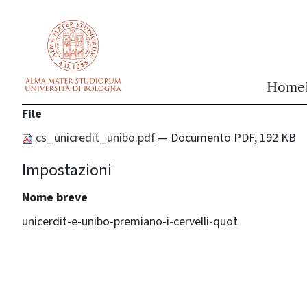
vai al contenuto della pagina
vai al menu di navigazione
Home
File
cs_unicredit_unibo.pdf
— Documento PDF, 192 KB
Impostazioni
Nome breve
unicerdit-e-unibo-premiano-i-cervelli-quot