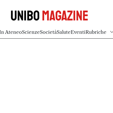
Unibo
Magazine
In Ateneo
Scienze
Società
Salute
Eventi
Rubriche