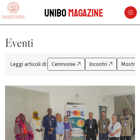
vai al contenuto della pagina
vai al menu di navigazione
Unibo
Magazine
Eventi
Leggi articoli di:
Cerimonie
Incontri
Mostre 