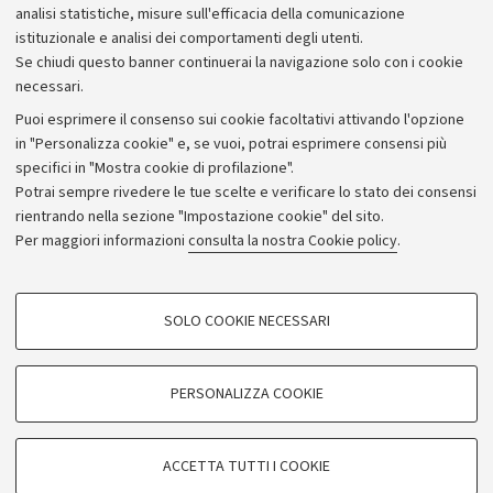
analisi statistiche, misure sull'efficacia della comunicazione
istituzionale e analisi dei comportamenti degli utenti.
Se chiudi questo banner continuerai la navigazione solo con i cookie
necessari.
Archivio
Puoi esprimere il consenso sui cookie facoltativi attivando l'opzione
in "Personalizza cookie" e, se vuoi, potrai esprimere consensi più
Comunicati stampa
specifici in "Mostra cookie di profilazione".
Redazione
Potrai sempre rivedere le tue scelte e verificare lo stato dei consensi
rientrando nella sezione "Impostazione cookie" del sito.
Rassegna stampa
Per maggiori informazioni
consulta la nostra Cookie policy
.
Seguici su:
COOKIE DI PROFILAZIONE - FACOLTATIVI
SOLO COOKIE NECESSARI
Si tratta di cookie utilizzati per analizzare le caratteristiche della navigazione
degli utenti, creare profili in base al loro comportamento sul sito, per analisi
di marketing.
PERSONALIZZA COOKIE
© Copyright 2026 - ALMA MATER STUDIORUM - Università di
Mostra cookie di profilazione
Bologna - Via Zamboni, 33 - 40126 Bologna - PI: 01131710376 -
Google/Youtube Video
CF: 80007010376
COOKIE TECNICI - NECESSARI
ACCETTA TUTTI I COOKIE
Facebook