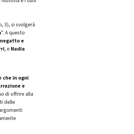
filosofia e i suoi
, 3), si svolgerà
à
". A questo
enegatto e
ri
, e
Nadia
e che in ogni
arrazione e
 di offrire alla
i delle
i argomenti
vamente