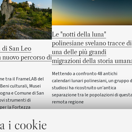
Le "notti della luna"
polinesiane svelano tracce di
 di San Leo
una delle più grandi
 nuovo percorso di
migrazioni della storia uman
Mettendo a confronto 48 antichi
ne tra il FrameLAB del
calendari lunari polinesiani, un gruppo d
Beni culturali, Musei
studiosi ha ricostruito un'antica
logna e Comune di San
separazione tra le popolazioni di quest
ovi strumenti di
remota regione
per la Fortezza
a i cookie