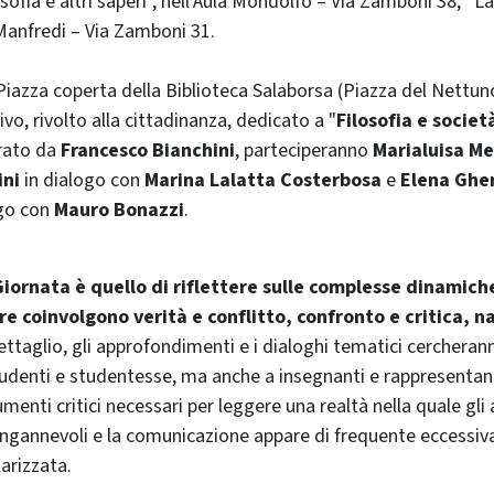
ofia e altri saperi”, nell'Aula Mondolfo – Via Zamboni 38; “La 
a Manfredi – Via Zamboni 31.
 Piazza coperta della Biblioteca Salaborsa (Piazza del Nettuno
ivo, rivolto alla cittadinanza, dedicato a "
Filosofia e societ
ato da
Francesco Bianchini
, parteciperanno
Marialuisa M
ini
in dialogo con
Marina Lalatta Costerbosa
e
Elena Gher
ogo con
Mauro Bonazzi
.
Giornata è quello di riflettere sulle complesse dinamich
e coinvolgono verità e conflitto, confronto e critica, n
dettaglio, gli approfondimenti e i dialoghi tematici cercheranno
tudenti e studentesse, ma anche a insegnanti e rappresentant
trumenti critici necessari per leggere una realtà nella quale gl
 ingannevoli e la comunicazione appare di frequente eccessi
arizzata.