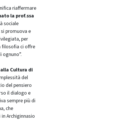
nifica riaffermare
ato la prof.ssa
tà sociale
é si promuova e
vilegiata, per
filosofia ci offre
di ognuno”.
lla Cultura di
omplessità del
io del pensiero
rso il dialogo e
tiva sempre più di
na, che
 in Archiginnasio