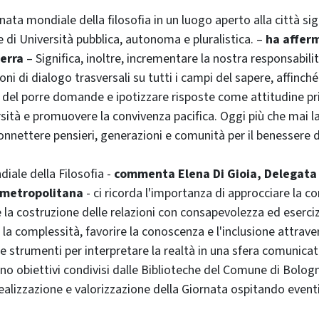
nata mondiale della filosofia in un luogo aperto alla città sig
e di Università pubblica, autonoma e pluralistica. –
ha afferm
uerra
– Significa, inoltre, incrementare la nostra responsabili
ni di dialogo trasversali su tutti i campi del sapere, affinch
io del porre domande e ipotizzare risposte come attitudine pri
rsità e promuovere la convivenza pacifica. Oggi più che mai la 
connettere pensieri, generazioni e comunità per il benessere 
iale della Filosofia -
commenta Elena Di Gioia, Delegata a
 metropolitana
- ci ricorda l'importanza di approcciare la c
la costruzione delle relazioni con consapevolezza ed eserciz
e la complessità, favorire la conoscenza e l'inclusione attrave
ne strumenti per interpretare la realtà in una sfera comunica
sono obiettivi condivisi dalle Biblioteche del Comune di Bolog
realizzazione e valorizzazione della Giornata ospitando eventi