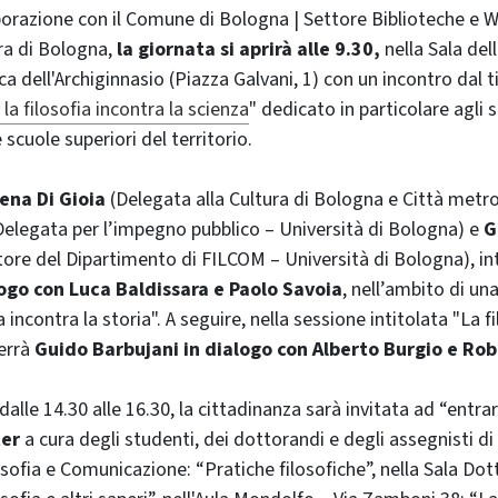
borazione con il Comune di Bologna | Settore Biblioteche e We
ura di Bologna,
la giornata si aprirà alle 9.30,
nella Sala del
ca dell'Archiginnasio (Piazza Galvani, 1) con un incontro dal t
 la filosofia incontra la scienza
" dedicato in particolare agli s
scuole superiori del territorio.
ena Di Gioia
(Delegata alla Cultura di Bologna e Città metr
elegata per l’impegno pubblico – Università di Bologna) e
G
tore del Dipartimento di FILCOM – Università di Bologna), in
ogo con Luca Baldissara e Paolo Savoia
, nell’ambito di un
a incontra la storia". A seguire, nella sessione intitolata "La f
verrà
Guido Barbujani in dialogo con Alberto Burgio e Rob
 dalle 14.30 alle 16.30, la cittadinanza sarà invitata ad “entrar
ter
a cura degli studenti, dei dottorandi e degli assegnisti di 
sofia e Comunicazione: “Pratiche filosofiche”, nella Sala Dot