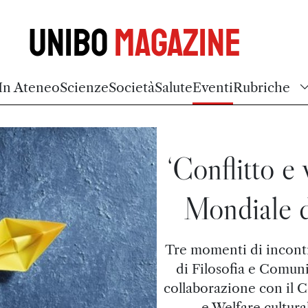
Unibo
Magazine
In Ateneo
Scienze
Società
Salute
Eventi
Rubriche
‘Conflitto e 
Mondiale d
Tre momenti di incontr
di Filosofia e Comuni
collaborazione con il 
e Welfare cultural