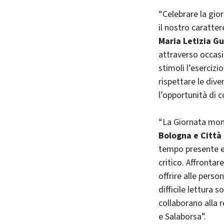
“Celebrare la gior
il nostro caratter
Maria Letizia G
attraverso occasio
stimoli l’eserciz
rispettare le dive
l’opportunità di 
“La Giornata mond
Bologna e Città
tempo presente e 
critico. Affrontar
offrire alle perso
difficile lettura 
collaborano alla 
e Salaborsa”.