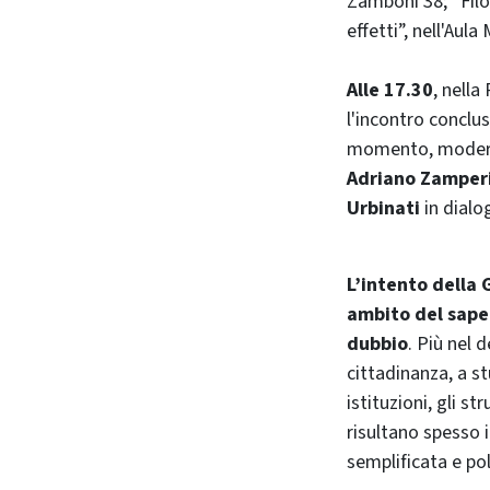
Zamboni 38; “Filos
effetti”, nell'Aul
Alle 17.30
, nella
l'incontro conclus
momento, moder
Adriano Zamper
Urbinati
in dial
L’intento della 
ambito del saper
dubbio
. Più nel 
cittadinanza, a s
istituzioni, gli s
risultano spesso
semplificata e pol