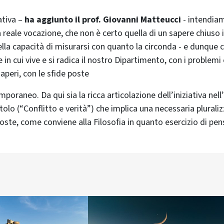
ativa –
ha aggiunto il prof. Giovanni Matteucci
- intendiam
a reale vocazione, che non è certo quella di un sapere chiuso 
ella capacità di misurarsi con quanto la circonda - e dunque co
 in cui vive e si radica il nostro Dipartimento, con i problem
saperi, con le sfide poste
raneo. Da qui sia la ricca articolazione dell’iniziativa nell’
itolo (“Conflitto e verità”) che implica una necessaria plurali
oste, come conviene alla Filosofia in quanto esercizio di pens