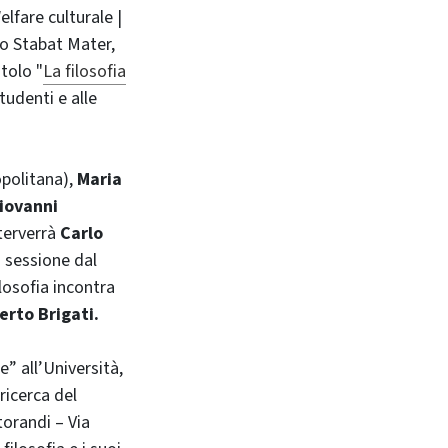
lfare culturale |
lo Stabat Mater,
itolo "
La filosofia
tudenti e alle
opolitana),
Maria
iovanni
terverrà
Carlo
a sessione dal
ilosofia incontra
erto Brigati.
e” all’Università,
ricerca del
torandi – Via