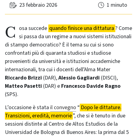
23 febbraio 2026
1 minuto
Cosa succede
quando finisce una dittatura
? Come
si passa da un regime a nuovi sistemi istituzionali
di stampo democratico? È il tema su cui si sono
confrontati più di quaranta studiosi e studiose
provenienti da università e istituzioni accademiche
internazionali, tra cui i docenti dell’Alma Mater
Riccardo Brizzi
(DAR),
Alessio Gagliardi
(DISCI),
Matteo Pasetti
(DAR) e
Francesco Davide Ragno
(SPS).
L’occasione è stata
il convegno
“
Dopo le dittature.
Transizioni, eredità, memorie
”, che si è tenuto in due
sessioni distinte al Centro de Altos Estudios de la
Universidad de Bologna di Buenos Aires: la prima dal 5