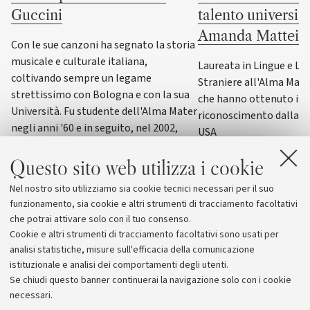
Guccini
talento universit
Amanda Mattei
Con le sue canzoni ha segnato la storia
musicale e culturale italiana,
Laureata in Lingue e Le
coltivando sempre un legame
Straniere all'Alma Mater,
strettissimo con Bologna e con la sua
che hanno ottenuto il p
Università. Fu studente dell'Alma Mater
riconoscimento dalla F
negli anni '60 e in seguito, nel 2002,
USA
ricevette la laurea honoris causa in
Scienze della formazione primaria
Questo sito web utilizza i cookie
Nel nostro sito utilizziamo sia cookie tecnici necessari per il suo
funzionamento, sia cookie e altri strumenti di tracciamento facoltativi
che potrai attivare solo con il tuo consenso.
Cookie e altri strumenti di tracciamento facoltativi sono usati per
analisi statistiche, misure sull'efficacia della comunicazione
istituzionale e analisi dei comportamenti degli utenti.
Se chiudi questo banner continuerai la navigazione solo con i cookie
necessari.