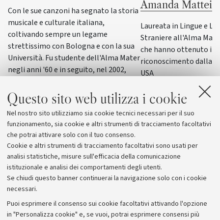
Amanda Mattei
Con le sue canzoni ha segnato la storia
musicale e culturale italiana,
Laureata in Lingue e Le
coltivando sempre un legame
Straniere all'Alma Mater,
strettissimo con Bologna e con la sua
che hanno ottenuto il p
Università. Fu studente dell'Alma Mater
riconoscimento dalla F
negli anni '60 e in seguito, nel 2002,
USA
ricevette la laurea honoris causa in
Scienze della formazione primaria
Questo sito web utilizza i cookie
Nel nostro sito utilizziamo sia cookie tecnici necessari per il suo
funzionamento, sia cookie e altri strumenti di tracciamento facoltativi
che potrai attivare solo con il tuo consenso.
Cookie e altri strumenti di tracciamento facoltativi sono usati per
analisi statistiche, misure sull'efficacia della comunicazione
istituzionale e analisi dei comportamenti degli utenti.
Se chiudi questo banner continuerai la navigazione solo con i cookie
necessari.
Archivio
Puoi esprimere il consenso sui cookie facoltativi attivando l'opzione
in "Personalizza cookie" e, se vuoi, potrai esprimere consensi più
Comunicati stampa