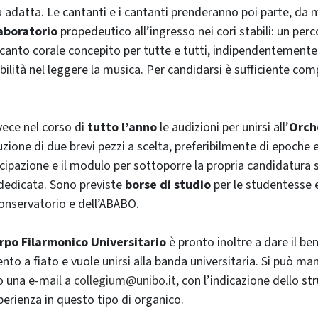
iù adatta. Le cantanti e i cantanti prenderanno poi parte, da
boratorio
propedeutico all’ingresso nei cori stabili: un perc
canto corale concepito per tutte e tutti, indipendentemente
bilità nel leggere la musica. Per candidarsi è sufficiente com
vece nel corso di
tutto l’anno
le audizioni per unirsi all’
Orch
ione di due brevi pezzi a scelta, preferibilmente di epoche e s
cipazione e il modulo per sottoporre la propria candidatura s
edicata. Sono previste
borse di studio
per le studentesse e
Conservatorio e dell’ABABO.
rpo Filarmonico Universitario
è
pronto inoltre a dare
il be
o a fiato e vuole unirsi alla banda universitaria. Si può mani
o una e-mail a
collegium@unibo.it
, con l’indicazione dello 
perienza in questo tipo di organico.