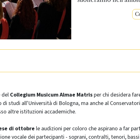
Co
e del
Collegium Musicum Almae Matris
per chi desidera fa
o di studi all'Università di Bologna, ma anche al Conservator
esso altre istituzioni accademiche.
se di ottobre
le audizioni per coloro che aspirano a far par
sione vocale dei partecipanti - soprani, contralti, tenori, bass