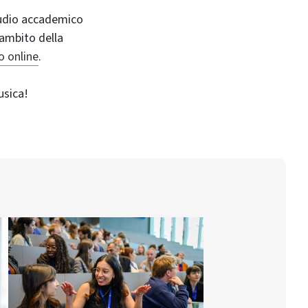
studio accademico
l’ambito della
 online
.
usica!