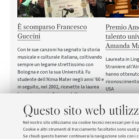
È scomparso Francesco
Premio Ame
Guccini
talento uni
Amanda Ma
Con le sue canzoni ha segnato la storia
musicale e culturale italiana, coltivando
Laureata in Lin
sempre un legame strettissimo con
Straniere all'Al
Bologna e con la sua Università. Fu
hanno ottenuto 
studente dell'Alma Mater negli anni '60 e
riconoscimento 
in seguito, nel 2002, ricevette la laurea
USA
honoris causa in Scienze della
formazione primaria
Questo sito web utilizz
Nel nostro sito utilizziamo sia cookie tecnici necessari per il 
Cookie e altri strumenti di tracciamento facoltativi sono usati p
Se chiudi questo banner continuerai la navigazione solo con i 