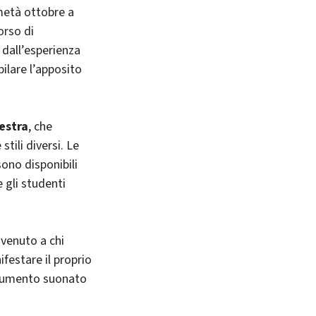
 metà ottobre a
orso di
 dall’esperienza
pilare l’apposito
estra
, che
tili diversi. Le
ono disponibili
 gli studenti
nvenuto a chi
festare il proprio
strumento suonato