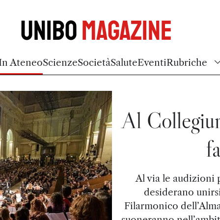
Unibo
Magazine
In Ateneo
Scienze
Società
Salute
Eventi
Rubriche
Al Collegiu
f
Al via le audizioni 
desiderano unirsi
Filarmonico dell’Alma 
suoneranno nell’ambit