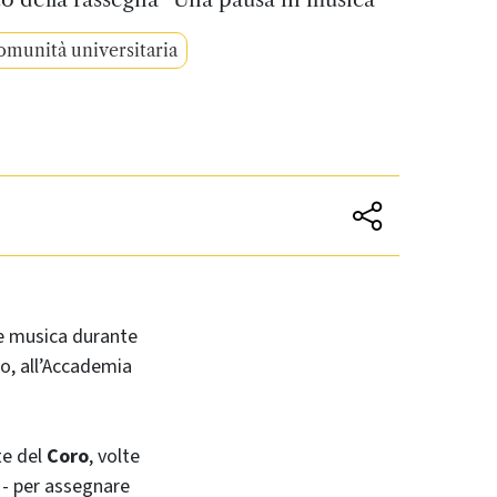
munità universitaria
re musica durante
io, all’Accademia
te del
Coro
, volte
i - per assegnare