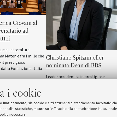
rica Giovani al
versitario ad
ttei
gue e Letterature
ma Mater, è fra i mille che
Christiane Spitzmueller
il prestigioso
nominata Dean di BBS
dalla Fondazione Italia
Leader accademica in prestigiose
università internazionali e ricercatrice d
a i cookie
alto profilo, assumerà il ruolo di Dean di
Bologna Business School dell'Alma Mat
dal 15 settembre
suo funzionamento, sia cookie e altri strumenti di tracciamento facoltativi ch
er analisi statistiche, misure sull'efficacia della comunicazione istituzional
cookie necessari.