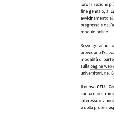
loro la sezione p
fine gennaio, al
La
avvicinamento al 
pregressa e dall’a
modulo online
.
Si svolgeranno in
prevedono l’esecuz
modalità di parte
sulla
pagina web
d
universitari, del 
Il nuovo
CFU - Co
suona uno strument
interesse inviand
e della propria es