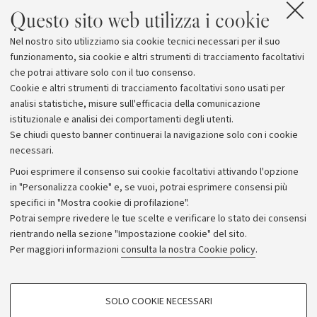
Questo sito web utilizza i cookie
Nel nostro sito utilizziamo sia cookie tecnici necessari per il suo
funzionamento, sia cookie e altri strumenti di tracciamento facoltativi
che potrai attivare solo con il tuo consenso.
Cookie e altri strumenti di tracciamento facoltativi sono usati per
analisi statistiche, misure sull'efficacia della comunicazione
istituzionale e analisi dei comportamenti degli utenti.
Se chiudi questo banner continuerai la navigazione solo con i cookie
necessari.
Archivio
Puoi esprimere il consenso sui cookie facoltativi attivando l'opzione
in "Personalizza cookie" e, se vuoi, potrai esprimere consensi più
Comunicati stampa
specifici in "Mostra cookie di profilazione".
Redazione
Potrai sempre rivedere le tue scelte e verificare lo stato dei consensi
rientrando nella sezione "Impostazione cookie" del sito.
Rassegna stampa
Per maggiori informazioni
consulta la nostra Cookie policy
.
Seguici su:
COOKIE DI PROFILAZIONE - FACOLTATIVI
SOLO COOKIE NECESSARI
Si tratta di cookie utilizzati per analizzare le caratteristiche della navigazione