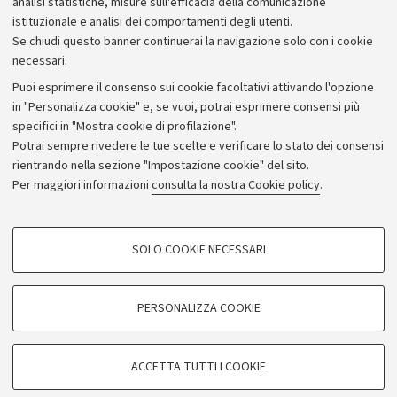
analisi statistiche, misure sull'efficacia della comunicazione
istituzionale e analisi dei comportamenti degli utenti.
Se chiudi questo banner continuerai la navigazione solo con i cookie
necessari.
Archivio
Puoi esprimere il consenso sui cookie facoltativi attivando l'opzione
in "Personalizza cookie" e, se vuoi, potrai esprimere consensi più
Comunicati stampa
specifici in "Mostra cookie di profilazione".
Redazione
Potrai sempre rivedere le tue scelte e verificare lo stato dei consensi
rientrando nella sezione "Impostazione cookie" del sito.
Rassegna stampa
Per maggiori informazioni
consulta la nostra Cookie policy
.
Seguici su:
COOKIE DI PROFILAZIONE - FACOLTATIVI
SOLO COOKIE NECESSARI
Si tratta di cookie utilizzati per analizzare le caratteristiche della navigazione
degli utenti, creare profili in base al loro comportamento sul sito, per analisi
di marketing.
PERSONALIZZA COOKIE
© Copyright 2026 - ALMA MATER STUDIORUM - Università di
Mostra cookie di profilazione
Bologna - Via Zamboni, 33 - 40126 Bologna - PI: 01131710376 -
Google/Youtube Video
CF: 80007010376
COOKIE TECNICI - NECESSARI
ACCETTA TUTTI I COOKIE
Facebook
Privacy
Note legali
Impostazioni Cookie
Si tratta di cookie tecnici utilizzati, a titolo esemplificativo, per il corretto