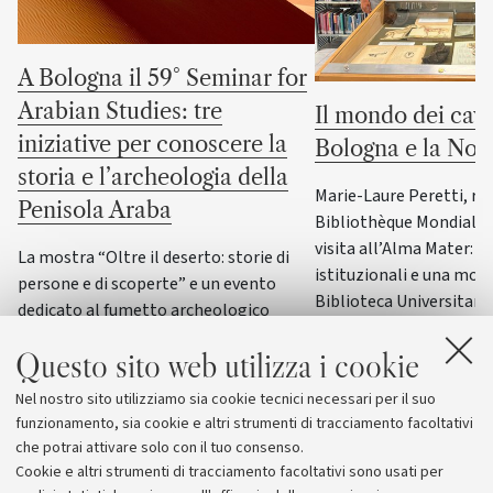
A Bologna il 59° Seminar for
Arabian Studies: tre
Il mondo dei cava
iniziative per conoscere la
Bologna e la No
storia e l’archeologia della
Marie-Laure Peretti, re
Penisola Araba
Bibliothèque Mondiale d
visita all’Alma Mater: i
La mostra “Oltre il deserto: storie di
istituzionali e una most
persone e di scoperte” e un evento
Biblioteca Universitaria
dedicato al fumetto archeologico
il patrimonio culturale 
italiano accompagneranno il principale
Italia
Questo sito web utilizza i cookie
convegno internazionale di
archeologia e storia della Penisola
Nel nostro sito utilizziamo sia cookie tecnici necessari per il suo
Araba
funzionamento, sia cookie e altri strumenti di tracciamento facoltativi
che potrai attivare solo con il tuo consenso.
Cookie e altri strumenti di tracciamento facoltativi sono usati per