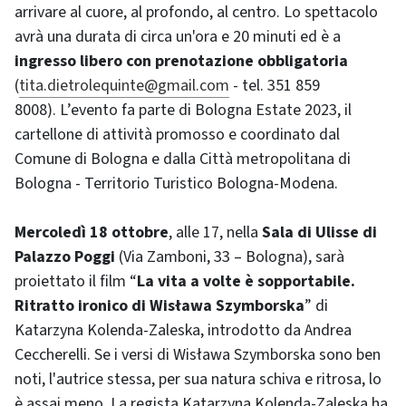
arrivare al cuore, al profondo, al centro. Lo spettacolo
avrà una durata di circa un'ora e 20 minuti ed è a
ingresso libero con prenotazione obbligatoria
(
tita.dietrolequinte@gmail.com
- tel. 351 859
8008). L’evento fa parte di Bologna Estate 2023, il
cartellone di attività promosso e coordinato dal
Comune di Bologna e dalla Città metropolitana di
Bologna - Territorio Turistico Bologna-Modena.
Mercoledì 18 ottobre
, alle 17, nella
Sala di Ulisse di
Palazzo Poggi
(Via Zamboni, 33 – Bologna), sarà
proiettato il film “
La vita a volte è sopportabile.
Ritratto ironico di Wisława Szymborska
” di
Katarzyna Kolenda-Zaleska, introdotto da Andrea
Ceccherelli. Se i versi di Wisława Szymborska sono ben
noti, l'autrice stessa, per sua natura schiva e ritrosa, lo
è assai meno. La regista Katarzyna Kolenda-Zaleska ha