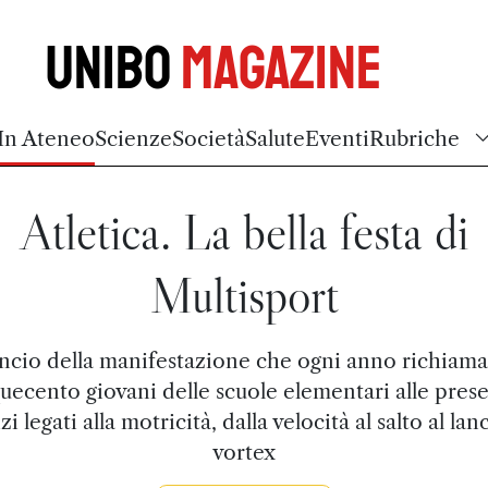
Unibo
Magazine
In Ateneo
Scienze
Società
Salute
Eventi
Rubriche
Atletica. La bella festa di
Multisport
lancio della manifestazione che ogni anno richiama
uecento giovani delle scuole elementari alle pres
zi legati alla motricità, dalla velocità al salto al lan
vortex