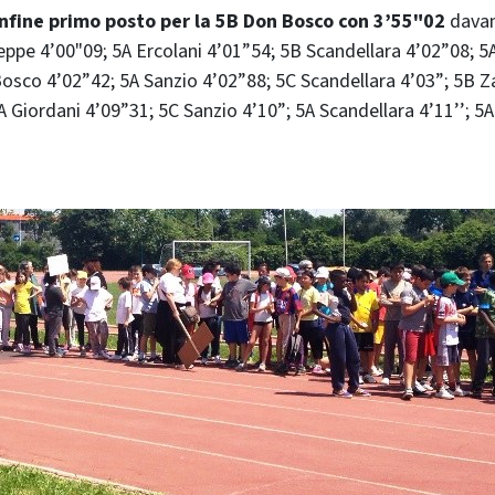
infine primo posto per la 5B Don Bosco con 3’55"02
davan
eppe 4’00"09; 5A Ercolani 4’01”54; 5B Scandellara 4’02”08; 
osco 4’02”42; 5A Sanzio 4’02”88; 5C Scandellara 4’03”; 5B 
A Giordani 4’09”31; 5C Sanzio 4’10”; 5A Scandellara 4’11’’; 5