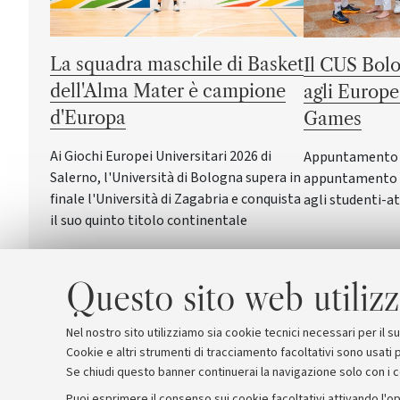
La squadra maschile di Basket
Il CUS Bolo
dell'Alma Mater è campione
agli Europe
d'Europa
Games
Ai Giochi Europei Universitari 2026 di
Appuntamento a 
Salerno, l'Università di Bologna supera in
appuntamento c
finale l'Università di Zagabria e conquista
agli studenti-at
il suo quinto titolo continentale
Questo sito web utilizz
Nel nostro sito utilizziamo sia cookie tecnici necessari per il 
Cookie e altri strumenti di tracciamento facoltativi sono usati p
Se chiudi questo banner continuerai la navigazione solo con i 
Puoi esprimere il consenso sui cookie facoltativi attivando l'op