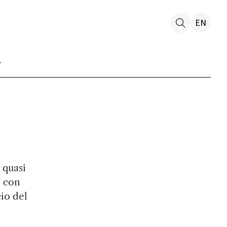
EN
 quasi
e con
cio del