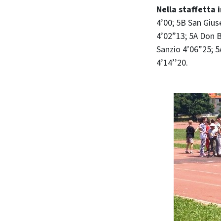
Nella staffetta 
4’00; 5B San Gius
4’02”13; 5A Don B
Sanzio 4’06”25; 5
4’14’’20.