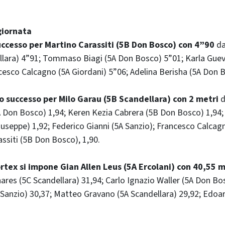
 giornata
uccesso per Martino Carassiti (5B Don Bosco) con 4”90
da
llara) 4”91; Tommaso Biagi (5A Don Bosco) 5”01; Karla Guev
esco Calcagno (5A Giordani) 5”06; Adelina Berisha (5A Don 
go successo per Milo Garau (5B Scandellara) con 2 metri
d
5A Don Bosco) 1,94; Keren Kezia Cabrera (5B Don Bosco) 1,9
iuseppe) 1,92; Federico Gianni (5A Sanzio); Francesco Calcag
assiti (5B Don Bosco), 1,90.
ortex si impone Gian Allen Leus (5A Ercolani) con 40,55 m
es (5C Scandellara) 31,94; Carlo Ignazio Waller (5A Don Bos
anzio) 30,37; Matteo Gravano (5A Scandellara) 29,92; Edoar