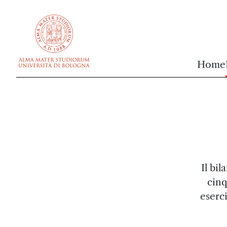
vai al contenuto della pagina
vai al menu di navigazione
Home
Il bi
cinq
eserci