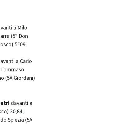
vanti a Milo
arra (5° Don
Bosco) 5”09.
avanti a Carlo
4; Tommaso
no (5A Giordani)
etri
davanti a
co) 30,84;
do Spiezia (5A