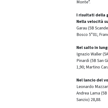
Monte”.
I risultati della
Nella velocità s
Garau (5B Scande
Bosco 5”01; Franc
Nel salto in lun
Ignazio Waller (
Pinardi (5B San G
1,90; Martino Car
Nel lancio del v
Leonardo Mazzanar
Andrea Lama (5B S
Sanzio) 28,88.