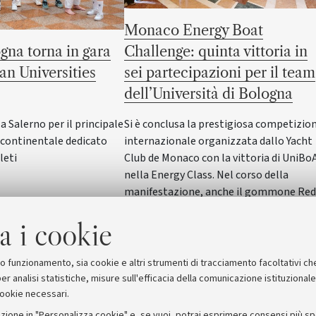
Monaco Energy Boat
gna torna in gara
Challenge: quinta vittoria in
an Universities
sei partecipazioni per il team
dell’Università di Bologna
Salerno per il principale
Si è conclusa la prestigiosa competizio
ontinentale dedicato
internazionale organizzata dallo Yacht
leti
Club de Monaco con la vittoria di UniBo
nella Energy Class. Nel corso della
manifestazione, anche il gommone Red
Wave dell'Alma Mater ha vinto nella
a i cookie
SeaLab Class. Il Rettore Giovanni Molari
ha incontrato studentesse e studenti in
Rettorato
suo funzionamento, sia cookie e altri strumenti di tracciamento facoltativi ch
er analisi statistiche, misure sull'efficacia della comunicazione istituzional
cookie necessari.
zione in "Personalizza cookie" e, se vuoi, potrai esprimere consensi più spec