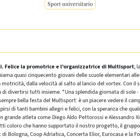
Sport universitario
i. Felice la promotrice e l’organizzatrice di Multisport
, 
hiama quasi cinquecento giovani delle scuole elementari alle
a motricità, dalla velocità al salto al lancio del vortex. Con il 
a di divertirsi tutti insieme. “Una splendida giornata di sol
 sempre bella festa del Multisport: è un piacere vedere il cam
rsi di tanti bambini allegri e felici, con la speranza che qual
n grande atleta come Diego Aldo Pettorossi e Alessandro Xil
ti coloro che hanno supportato il nostro progetto, il gruppo
nt di Bologna, Coop Adriatica, Concerta Elior, Eurocasa e la 