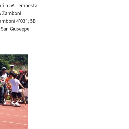
ti a 5A Tempesta
5A Zamboni
Zamboni 4’03”; 5B
A San Giuseppe