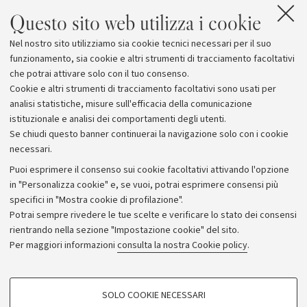
Questo sito web utilizza i cookie
Nel nostro sito utilizziamo sia cookie tecnici necessari per il suo
funzionamento, sia cookie e altri strumenti di tracciamento facoltativi
che potrai attivare solo con il tuo consenso.
Cookie e altri strumenti di tracciamento facoltativi sono usati per
analisi statistiche, misure sull'efficacia della comunicazione
istituzionale e analisi dei comportamenti degli utenti.
Se chiudi questo banner continuerai la navigazione solo con i cookie
necessari.
Archivio
Puoi esprimere il consenso sui cookie facoltativi attivando l'opzione
in "Personalizza cookie" e, se vuoi, potrai esprimere consensi più
Comunicati stampa
specifici in "Mostra cookie di profilazione".
Redazione
Potrai sempre rivedere le tue scelte e verificare lo stato dei consensi
rientrando nella sezione "Impostazione cookie" del sito.
Rassegna stampa
Per maggiori informazioni
consulta la nostra Cookie policy
.
Seguici su:
COOKIE DI PROFILAZIONE - FACOLTATIVI
SOLO COOKIE NECESSARI
Si tratta di cookie utilizzati per analizzare le caratteristiche della navigazione