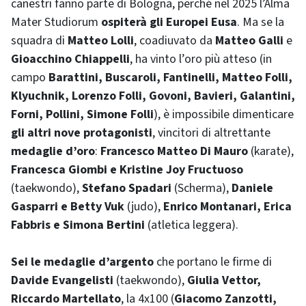
canestri fanno parte di Bologna, perché nel 2025 l’Alma
Mater Studiorum
ospiterà gli Europei Eusa
. Ma se la
squadra di
Matteo Lolli
, coadiuvato da
Matteo Galli
e
Gioacchino Chiappelli
, ha vinto l’oro più atteso (in
campo
Barattini, Buscaroli, Fantinelli, Matteo Folli,
Klyuchnik, Lorenzo Folli, Govoni, Bavieri, Galantini,
Forni, Pollini, Simone Folli
), è impossibile dimenticare
gli altri nove protagonisti
, vincitori di altrettante
medaglie d’oro
:
Francesco Matteo Di Mauro
(karate),
Francesca Giombi e Kristine Joy Fructuoso
(taekwondo),
Stefano Spadari
(Scherma),
Daniele
Gasparri e Betty Vuk
(judo),
Enrico Montanari, Erica
Fabbris e Simona Bertini
(atletica leggera).
Sei le medaglie d’argento
che portano le firme di
Davide Evangelisti
(taekwondo),
Giulia Vettor,
Riccardo Martellato
, la 4x100 (
Giacomo Zanzotti,