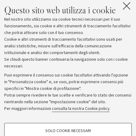
Questo sito web utilizza i cookie
Nel nostro sito utilizziamo sia cookie tecnici necessari per il suo
funzionamento, sia cookie e altri strumenti di tracciamento facoltativi
che potrai attivare solo con il tuo consenso.
Cookie e altri strumenti di tracciamento facoltativi sono usati per
analisi statistiche, misure sull'efficacia della comunicazione
istituzionale e analisi dei comportamenti degli utenti.
Se chiudi questo banner continuerai la navigazione solo con i cookie
necessari.
Archivio
Puoi esprimere il consenso sui cookie facoltativi attivando l'opzione
in "Personalizza cookie" e, se vuoi, potrai esprimere consensi più
Comunicati stampa
specifici in "Mostra cookie di profilazione".
Redazione
Potrai sempre rivedere le tue scelte e verificare lo stato dei consensi
rientrando nella sezione "Impostazione cookie" del sito.
Rassegna stampa
Per maggiori informazioni
consulta la nostra Cookie policy
.
Seguici su:
COOKIE DI PROFILAZIONE - FACOLTATIVI
SOLO COOKIE NECESSARI
Si tratta di cookie utilizzati per analizzare le caratteristiche della navigazione