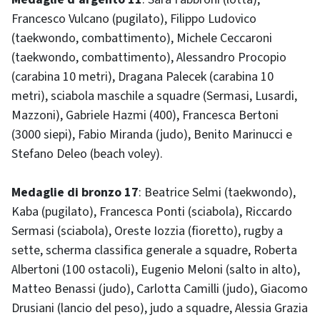
Francesco Vulcano (pugilato), Filippo Ludovico
(taekwondo, combattimento), Michele Ceccaroni
(taekwondo, combattimento), Alessandro Procopio
(carabina 10 metri), Dragana Palecek (carabina 10
metri), sciabola maschile a squadre (Sermasi, Lusardi,
Mazzoni), Gabriele Hazmi (400), Francesca Bertoni
(3000 siepi), Fabio Miranda (judo), Benito Marinucci e
Stefano Deleo (beach voley).
Medaglie di bronzo 17
: Beatrice Selmi (taekwondo),
Kaba (pugilato), Francesca Ponti (sciabola), Riccardo
Sermasi (sciabola), Oreste Iozzia (fioretto), rugby a
sette, scherma classifica generale a squadre, Roberta
Albertoni (100 ostacoli), Eugenio Meloni (salto in alto),
Matteo Benassi (judo), Carlotta Camilli (judo), Giacomo
Drusiani (lancio del peso), judo a squadre, Alessia Grazia