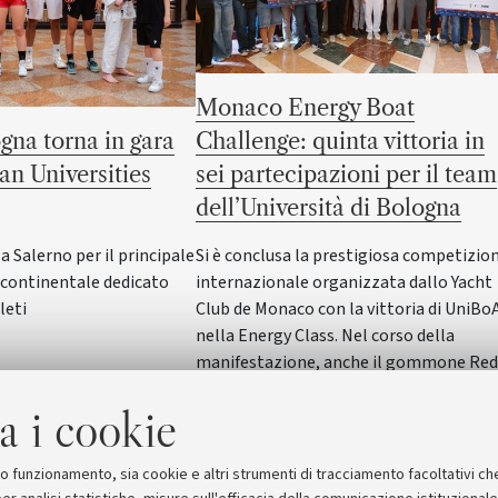
Monaco Energy Boat
gna torna in gara
Challenge: quinta vittoria in
an Universities
sei partecipazioni per il team
dell’Università di Bologna
Salerno per il principale
Si è conclusa la prestigiosa competizio
ontinentale dedicato
internazionale organizzata dallo Yacht
leti
Club de Monaco con la vittoria di UniBo
nella Energy Class. Nel corso della
manifestazione, anche il gommone Red
Wave dell'Alma Mater ha vinto nella
a i cookie
SeaLab Class. Il Rettore Giovanni Molari
ha incontrato studentesse e studenti in
Rettorato
suo funzionamento, sia cookie e altri strumenti di tracciamento facoltativi ch