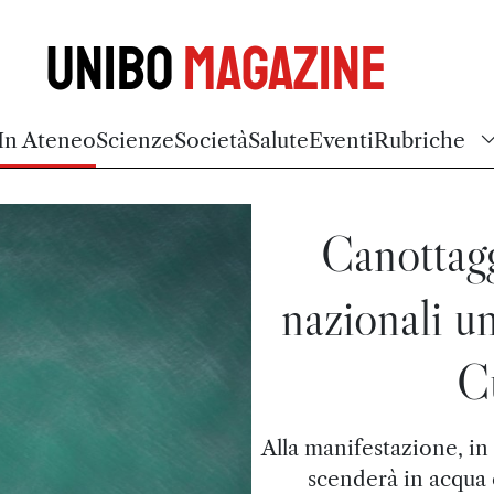
Unibo
Magazine
In Ateneo
Scienze
Società
Salute
Eventi
Rubriche
Canottag
nazionali un
C
Alla manifestazione, i
scenderà in acqua 