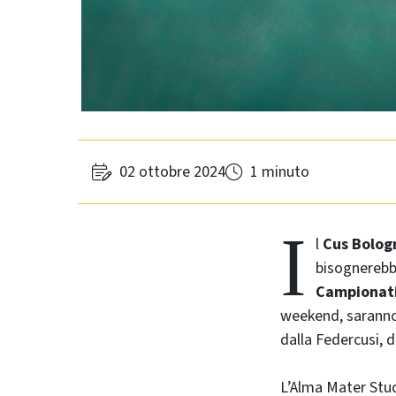
02 ottobre 2024
1 minuto
I
l
Cus Bolog
bisognerebbe
Campionati 
weekend, saranno 
dalla Federcusi, d
L’Alma Mater Stud