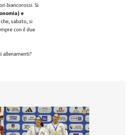
ri biancorossi. Si
ronomia) e
che, sabato, si
empre con il due
li allenamenti?
.