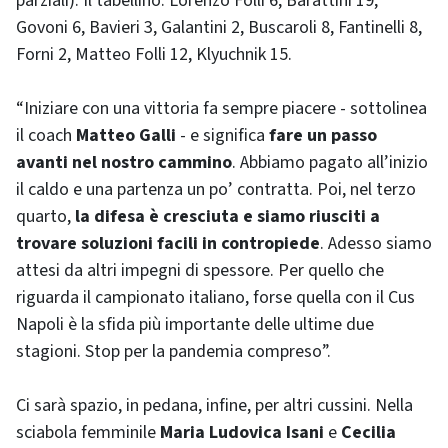
parziali). Il tabellino: Lorenzo Folli 6, Barattini 19,
Govoni 6, Bavieri 3, Galantini 2, Buscaroli 8, Fantinelli 8,
Forni 2, Matteo Folli 12, Klyuchnik 15.
“Iniziare con una vittoria fa sempre piacere - sottolinea
il coach
Matteo Galli
- e significa
fare un passo
avanti nel nostro cammino
. Abbiamo pagato all’inizio
il caldo e una partenza un po’ contratta. Poi, nel terzo
quarto,
la difesa è cresciuta e siamo riusciti a
trovare soluzioni facili in contropiede
. Adesso siamo
attesi da altri impegni di spessore. Per quello che
riguarda il campionato italiano, forse quella con il Cus
Napoli è la sfida più importante delle ultime due
stagioni. Stop per la pandemia compreso”.
Ci sarà spazio, in pedana, infine, per altri cussini. Nella
sciabola femminile
Maria Ludovica Isani
e
Cecilia