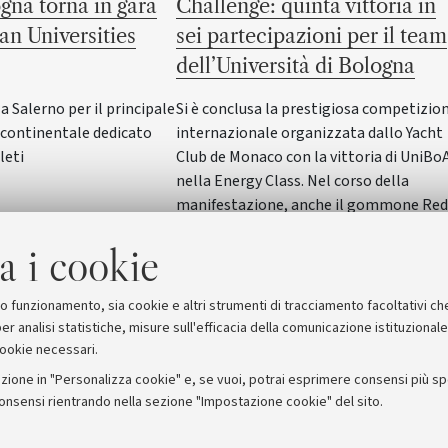
gna torna in gara
Challenge: quinta vittoria in
an Universities
sei partecipazioni per il team
dell’Università di Bologna
Salerno per il principale
Si è conclusa la prestigiosa competizio
ontinentale dedicato
internazionale organizzata dallo Yacht
leti
Club de Monaco con la vittoria di UniBo
nella Energy Class. Nel corso della
manifestazione, anche il gommone Red
Wave dell'Alma Mater ha vinto nella
a i cookie
SeaLab Class. Il Rettore Giovanni Molari
ha incontrato studentesse e studenti in
Rettorato
suo funzionamento, sia cookie e altri strumenti di tracciamento facoltativi ch
er analisi statistiche, misure sull'efficacia della comunicazione istituzional
cookie necessari.
zione in "Personalizza cookie" e, se vuoi, potrai esprimere consensi più spec
consensi rientrando nella sezione "Impostazione cookie" del sito.
stampa