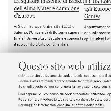
La squadra maschile di Basket
Il CUS Bolo
dell'Alma Mater è campione
agli Europe
d'Europa
Games
Ai Giochi Europei Universitari 2026 di
Appuntamento a 
Salerno, l'Università di Bologna supera in
appuntamento c
finale l'Università di Zagabria e conquista
agli studenti-at
il suo quinto titolo continentale
Questo sito web utilizz
Nel nostro sito utilizziamo sia cookie tecnici necessari per il 
Cookie e altri strumenti di tracciamento facoltativi sono usati p
Se chiudi questo banner continuerai la navigazione solo con i 
Puoi esprimere il consenso sui cookie facoltativi attivando l'op
Potrai sempre rivedere le tue scelte e verificare lo stato dei 
Archivio
Comunicati stampa
Redazione
Rassegna 
Per maggiori informazioni
consulta la nostra Cookie policy
.