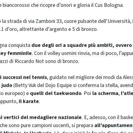
 biancorosso che ricopre d’onori e gloria il Cus Bologna.
o la strada di via Zamboni 33, cuore pulsante dell’Università,
11 d’oro, altrettante d’argento e 5 di bronzo.
logna conquista
due degli ori a squadre più ambiti, ovvero 
lley femminile
. Con il volley uomini rinvia, ma di poco, l’a
gazzi di Riccardo Not sono di bronzo.
i successi nel tennis
, guidato nel migliore dei modi da Aless
l judo
(Betty Vuk del Dojo Equipe si conferma la stella, avend
olo europeo) e
quelli del taekwondo
. Poi
la scherma
,
l’atl
appunto,
il karate
.
ai vertici del medagliere nazionale
. E, adesso, con il baske
 che sono pure campioni uscenti, si prepara
all’appuntamen