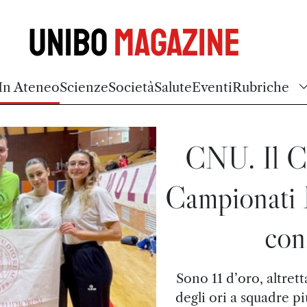
Unibo
Magazine
In Ateneo
Scienze
Società
Salute
Eventi
Rubriche
CNU. Il C
Campionati N
con
Sono 11 d’oro, altret
degli ori a squadre pi