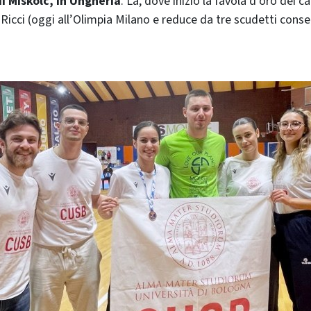
i Miskolc, in Ungheria
. Là, dove iniziò la favola d’oro dei c
Ricci (oggi all’Olimpia Milano e reduce da tre scudetti conse