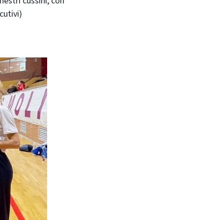
anestri cussini, con
cutivi)