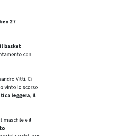
ben 27
il basket
ppuntamento con
andro Vitti. Ci
o vinto lo scorso
etica leggera
,
il
t maschile e il
to