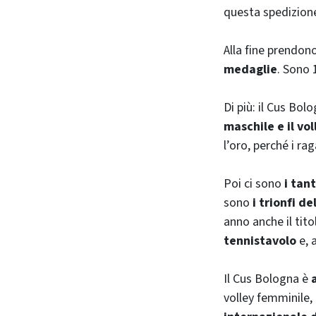
questa spedizione
Alla fine prendon
medaglie
. Sono 
Di più: il Cus Bo
maschile e il vo
l’oro, perché i ra
Poi ci sono
i tant
sono
i trionfi de
anno anche il tit
tennistavolo
e, 
Il Cus Bologna è
volley femminile,