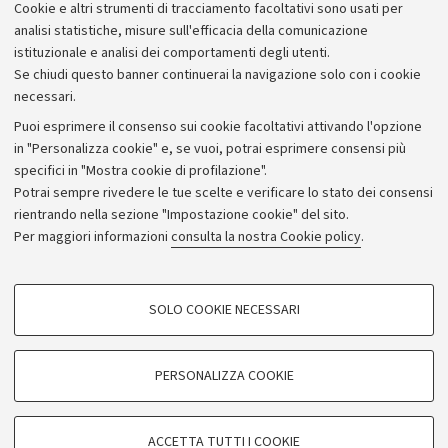
Cookie e altri strumenti di tracciamento facoltativi sono usati per
analisi statistiche, misure sull'efficacia della comunicazione
istituzionale e analisi dei comportamenti degli utenti.
Se chiudi questo banner continuerai la navigazione solo con i cookie
necessari.
Archivio
Puoi esprimere il consenso sui cookie facoltativi attivando l'opzione
in "Personalizza cookie" e, se vuoi, potrai esprimere consensi più
Comunicati stampa
specifici in "Mostra cookie di profilazione".
Redazione
Potrai sempre rivedere le tue scelte e verificare lo stato dei consensi
rientrando nella sezione "Impostazione cookie" del sito.
Rassegna stampa
Per maggiori informazioni
consulta la nostra Cookie policy
.
Seguici su:
COOKIE DI PROFILAZIONE - FACOLTATIVI
SOLO COOKIE NECESSARI
Si tratta di cookie utilizzati per analizzare le caratteristiche della navigazione
degli utenti, creare profili in base al loro comportamento sul sito, per analisi
di marketing.
PERSONALIZZA COOKIE
© Copyright 2026 - ALMA MATER STUDIORUM - Università di
Mostra cookie di profilazione
Bologna - Via Zamboni, 33 - 40126 Bologna - PI: 01131710376 -
Google/Youtube Video
CF: 80007010376
COOKIE TECNICI - NECESSARI
ACCETTA TUTTI I COOKIE