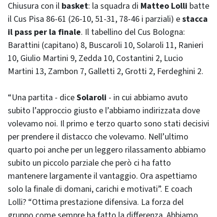
Chiusura con il
basket
: la squadra di
Matteo Lolli
batte
il Cus Pisa 86-61 (26-10, 51-31, 78-46 i parziali) e
stacca
il pass per la finale
. Il tabellino del Cus Bologna:
Barattini (capitano) 8, Buscaroli 10, Solaroli 11, Ranieri
10, Giulio Martini 9, Zedda 10, Costantini 2, Lucio
Martini 13, Zambon 7, Galletti 2, Grotti 2, Ferdeghini 2.
“Una partita - dice
Solaroli
- in cui abbiamo avuto
subito l’approccio giusto e l’abbiamo indirizzata dove
volevamo noi. Il primo e terzo quarto sono stati decisivi
per prendere il distacco che volevamo. Nell’ultimo
quarto poi anche per un leggero rilassamento abbiamo
subito un piccolo parziale che però ci ha fatto
mantenere largamente il vantaggio. Ora aspettiamo
solo la finale di domani, carichi e motivati”. E coach
Lolli? “Ottima prestazione difensiva. La forza del
gruppo come sempre ha fatto la differenza. Abbiamo