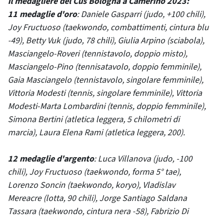
Il medagliere del Cus Bologna a Camerino 2023:
11 medaglie d'oro
: Daniele Gasparri (judo, +100 chili),
Joy Fructuoso (taekwondo, combattimenti, cintura blu
-49), Betty Vuk (judo, 78 chili), Giulia Arpino (sciabola),
Masciangelo-Roveri (tennistavolo, doppio misto),
Masciangelo-Pino (tennisatavolo, doppio femminile),
Gaia Masciangelo (tennistavolo, singolare femminile),
Vittoria Modesti (tennis, singolare femminile), Vittoria
Modesti-Marta Lombardini (tennis, doppio femminile),
Simona Bertini (atletica leggera, 5 chilometri di
marcia), Laura Elena Rami (atletica leggera, 200).
12 medaglie d'argento
: Luca Villanova (judo, -100
chili), Joy Fructuoso (taekwondo, forma 5° tae),
Lorenzo Soncin (taekwondo, koryo), Vladislav
Mereacre (lotta, 90 chili), Jorge Santiago Saldana
Tassara (taekwondo, cintura nera -58), Fabrizio Di