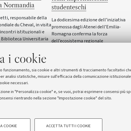
la Normandia
studenteschi
etti, responsabile della
La dodicesima edizione dell’iniziativa
diale du Cheval, in visita
promossa dagli Atenei dell’Emilia-
incontri istituzionali e
Romagna conferma la forza
 Biblioteca Universitaria
dell’ecosistema regionale
il patrimonio culturale
dell’innovazione
ia
a i cookie
suo funzionamento, sia cookie e altri strumenti di tracciamento facoltativi ch
er analisi statistiche, misure sull'efficacia della comunicazione istituzional
cookie necessari.
zione in "Personalizza cookie" e, se vuoi, potrai esprimere consensi più spec
consensi rientrando nella sezione "Impostazione cookie" del sito.
stampa
COOKIE TECNICI - NECESSAR
ORUM - Università di Bologna - Via Zamboni, 33 - 40126 Bologna
A COOKIE
ACCETTA TUTTI I COOKIE
gazione degli utenti, creare profili in
Si tratta di cookie tecnici utilizzati, a