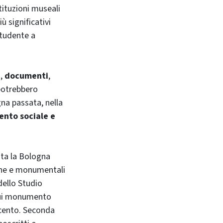
tituzioni museali
ù significativi
studente a
e
,
documenti
,
 potrebbero
na passata, nella
ento sociale e
ata la Bologna
iche e monumentali
dello Studio
 cui monumento
ecento. Seconda