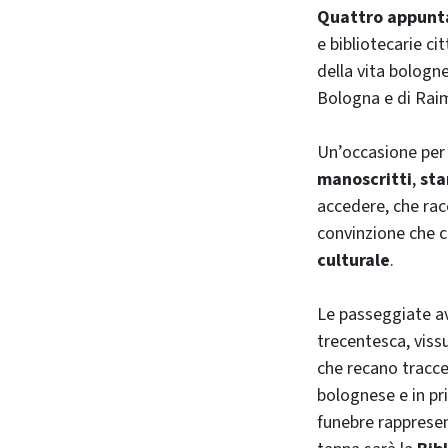
Quattro appunt
e bibliotecarie ci
della vita bologn
Bologna e di Raim
Un’occasione per 
manoscritti
,
sta
accedere, che rac
convinzione che c
culturale
.
Le passeggiate av
trecentesca, viss
che recano tracce
bolognese e in pr
funebre rapprese