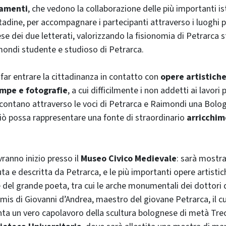
amenti
, che vedono la collaborazione delle più importanti is
ttadine, per accompagnare i partecipanti attraverso i luoghi pi
ese dei due letterati, valorizzando la fisionomia di Petrarca 
ondi studente e studioso di Petrarca.
far entrare la cittadinanza in contatto con
opere artistich
mpe e fotografie
, a cui difficilmente i non addetti ai lavori
contano attraverso le voci di Petrarca e Raimondi una Bolog
iò possa rappresentare una fonte di straordinario
arricchim
ranno inizio presso il
Museo Civico Medievale
: sarà mostr
uta e descritta da Petrarca, e le più importanti opere artist
 del grande poeta, tra cui le arche monumentali dei dottori 
imis di Giovanni d’Andrea, maestro del giovane Petrarca, il
nta un vero capolavoro della scultura bolognese di metà Tr