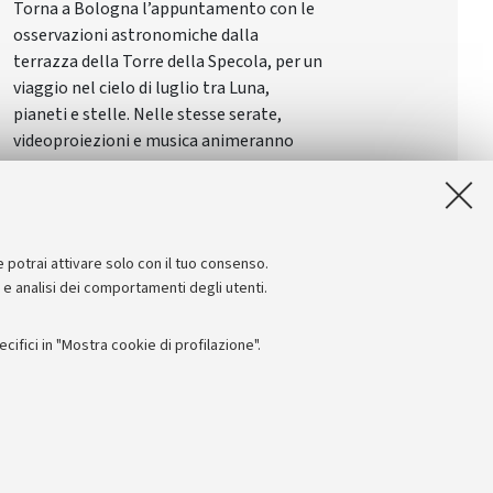
Torna a Bologna l’appuntamento con le
osservazioni astronomiche dalla
terrazza della Torre della Specola, per un
viaggio nel cielo di luglio tra Luna,
pianeti e stelle. Nelle stesse serate,
videoproiezioni e musica animeranno
piazza Scaravilli ai piedi della Torre
e potrai attivare solo con il tuo consenso.
e e analisi dei comportamenti degli utenti.
ifici in "Mostra cookie di profilazione".
Seguici su:
I
 - PI: 01131710376 - CF: 80007010376
 titolo esemplificativo, per il corretto funzionamento del sito, salvare