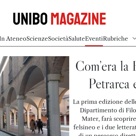
Unibo
Magazine
In Ateneo
Scienze
Società
Salute
Eventi
Rubriche
Com’era la 
Petrarca
La prima edizione delle
Dipartimento di Filol
Mater, farà scoprir
felsineo e i due letter
di un percorso dirett