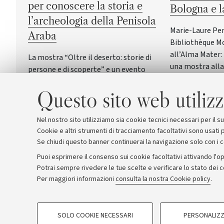
per conoscere la storia e
Bologna e 
l’archeologia della Penisola
Marie-Laure Per
Araba
Bibliothèque Mon
all’Alma Mater: 
La mostra “Oltre il deserto: storie di
una mostra alla
persone e di scoperte” e un evento
per valorizzare 
dedicato al fumetto archeologico
equestre in Ital
Questo sito web utilizz
italiano accompagneranno il principale
convegno internazionale di archeologia e
storia della Penisola Araba
Nel nostro sito utilizziamo sia cookie tecnici necessari per il 
Cookie e altri strumenti di tracciamento facoltativi sono usati p
Se chiudi questo banner continuerai la navigazione solo con i 
Puoi esprimere il consenso sui cookie facoltativi attivando l'op
Potrai sempre rivedere le tue scelte e verificare lo stato dei 
Archivio
Comunicati stampa
Redazione
Rassegna 
Per maggiori informazioni
consulta la nostra Cookie policy
.
COOKIE DI PROFILAZIONE - FACOLTATIVI
© Copyright 2026 - ALMA MATER STUDI
SOLO COOKIE NECESSARI
PERSONALIZZ
Si tratta di cookie utilizzati per analizzare le caratteristiche della navi