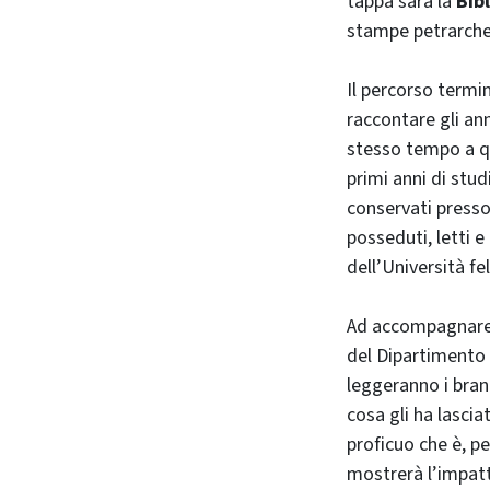
tappa sarà la
Bib
stampe petrarche
Il percorso termin
raccontare gli ann
stesso tempo a qu
primi anni di stud
conservati presso 
posseduti, letti e 
dell’Università fe
Ad accompagnare 
del Dipartimento 
leggeranno i brani
cosa gli ha lasci
proficuo che è, pe
mostrerà l’impatt