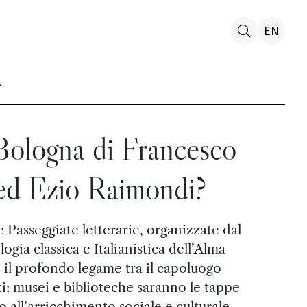
EN
Bologna di Francesco
 ed Ezio Raimondi?
 Passeggiate letterarie, organizzate dal
ogia classica e Italianistica dell’Alma
e il profondo legame tra il capoluogo
ati: musei e biblioteche saranno le tappe
o all’arricchimento sociale e culturale