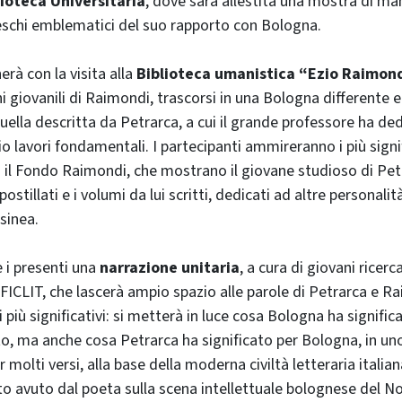
lioteca Universitaria
, dove sarà allestita una mostra di man
schi emblematici del suo rapporto con Bologna.
erà con la visita alla
Biblioteca umanistica “Ezio Raimon
i giovanili di Raimondi, trascorsi in una Bologna differente e
ella descritta da Petrarca, a cui il grande professore ha ded
io lavori fondamentali. I partecipanti ammireranno i più signif
il Fondo Raimondi, che mostrano il giovane studioso di Petrar
postillati e i volumi da lui scritti, dedicati ad altre personalit
lsinea.
i presenti una
narrazione unitaria
, a cura di giovani ricerca
FICLIT, che lascerà ampio spazio alle parole di Petrarca e Rai
 più significativi: si metterà in luce cosa Bologna ha signific
ato, ma anche cosa Petrarca ha significato per Bologna, in u
r molti versi, alla base della moderna civiltà letteraria italia
o avuto dal poeta sulla scena intellettuale bolognese del N