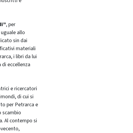
oscritti e
di”
, per
 uguale allo
icato sin dai
icativi materiali
ca, i libri da lui
à di eccellenza
trici e ricercatori
mondi, di cui si
ato per Petrarca e
no scambio
na. Al contempo si
ovecento,