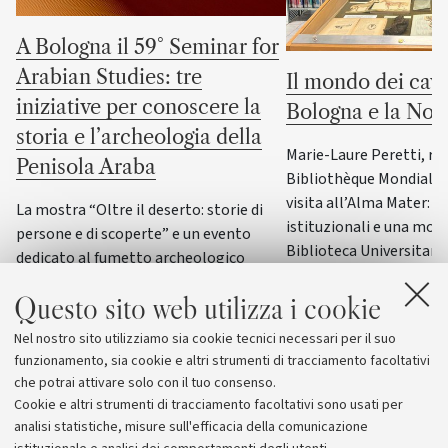
A Bologna il 59° Seminar for
Arabian Studies: tre
Il mondo dei cava
iniziative per conoscere la
Bologna e la No
storia e l’archeologia della
Marie-Laure Peretti, re
Penisola Araba
Bibliothèque Mondiale d
visita all’Alma Mater: i
La mostra “Oltre il deserto: storie di
istituzionali e una most
persone e di scoperte” e un evento
Biblioteca Universitaria
dedicato al fumetto archeologico
il patrimonio culturale 
italiano accompagneranno il principale
Italia
Questo sito web utilizza i cookie
convegno internazionale di
archeologia e storia della Penisola
Nel nostro sito utilizziamo sia cookie tecnici necessari per il suo
Araba
funzionamento, sia cookie e altri strumenti di tracciamento facoltativi
che potrai attivare solo con il tuo consenso.
Cookie e altri strumenti di tracciamento facoltativi sono usati per
analisi statistiche, misure sull'efficacia della comunicazione