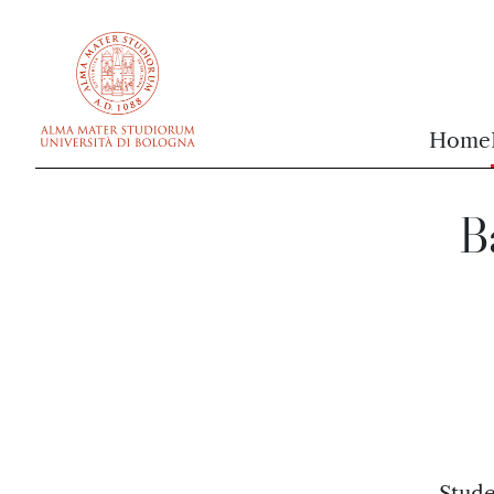
vai al contenuto della pagina
vai al menu di navigazione
Home
B
Stude