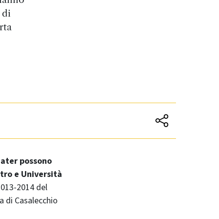
 di
rta
Mater possono
tro e Università
2013-2014 del
na di Casalecchio