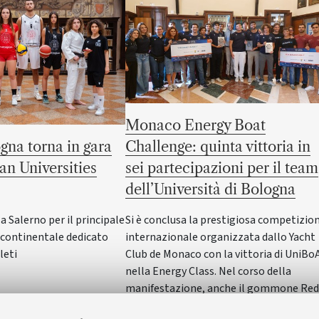
Monaco Energy Boat
gna torna in gara
Challenge: quinta vittoria in
an Universities
sei partecipazioni per il team
dell’Università di Bologna
Salerno per il principale
Si è conclusa la prestigiosa competizio
ontinentale dedicato
internazionale organizzata dallo Yacht
leti
Club de Monaco con la vittoria di UniBo
nella Energy Class. Nel corso della
manifestazione, anche il gommone Red
Wave dell'Alma Mater ha vinto nella