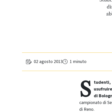
di
ab
02 agosto 2013
1 minuto
S
tudenti,
usufruire
di Bolog
campionato di Ser
di Reno.