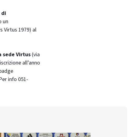
 di
o un
s Virtus 1979) al
a sede Virtus
(via
iscrizione all’anno
 badge
Per info 051-