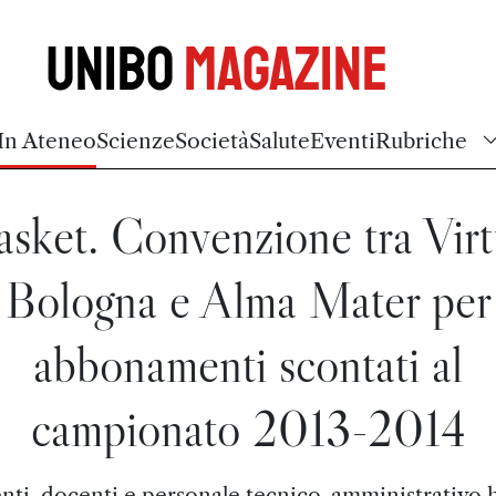
Unibo
Magazine
In Ateneo
Scienze
Società
Salute
Eventi
Rubriche
asket. Convenzione tra Virt
Bologna e Alma Mater per
abbonamenti scontati al
campionato 2013-2014
nti, docenti e personale tecnico-amministrativo