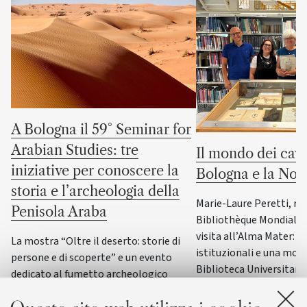
A Bologna il 59° Seminar for
Arabian Studies: tre
Il mondo dei cava
iniziative per conoscere la
Bologna e la No
storia e l’archeologia della
Marie-Laure Peretti, re
Penisola Araba
Bibliothèque Mondiale d
visita all’Alma Mater: i
La mostra “Oltre il deserto: storie di
istituzionali e una most
persone e di scoperte” e un evento
Biblioteca Universitaria
dedicato al fumetto archeologico
il patrimonio culturale 
italiano accompagneranno il principale
Italia
convegno internazionale di