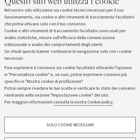
Questo sito web utilizza i cookie
archeologia e storia della Penisola
Nel nostro sito utilizziamo sia cookie tecnici necessari per il suo
Araba
funzionamento, sia cookie e altri strumenti di tracciamento facoltativi
che potrai attivare solo con il tuo consenso.
Cookie e altri strumenti di tracciamento facoltativi sono usati per
analisi statistiche, misure sull'efficacia della comunicazione
istituzionale e analisi dei comportamenti degli utenti.
Se chiudi questo banner continuerai la navigazione solo con i cookie
necessari.
Archivio
Puoi esprimere il consenso sui cookie facoltativi attivando l'opzione
in "Personalizza cookie" e, se vuoi, potrai esprimere consensi più
Comunicati stampa
specifici in "Mostra cookie di profilazione".
Redazione
Potrai sempre rivedere le tue scelte e verificare lo stato dei consensi
rientrando nella sezione "Impostazione cookie" del sito.
Rassegna stampa
Per maggiori informazioni
consulta la nostra Cookie policy
.
Seguici su:
COOKIE DI PROFILAZIONE - FACOLTATIVI
SOLO COOKIE NECESSARI
Si tratta di cookie utilizzati per analizzare le caratteristiche della navigazione
degli utenti, creare profili in base al loro comportamento sul sito, per analisi