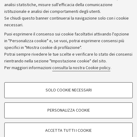
analisi statistiche, misure sull'efficacia della comunicazione
istituzionale e analisi dei comportamenti degli utenti.
Se chiudi questo banner continuerai la navigazione solo con i cookie
necessari.
Archivio
Puoi esprimere il consenso sui cookie facoltativi attivando l'opzione
in "Personalizza cookie" e, se vuoi, potrai esprimere consensi più
Comunicati stampa
specifici in "Mostra cookie di profilazione".
Redazione
Potrai sempre rivedere le tue scelte e verificare lo stato dei consensi
rientrando nella sezione "Impostazione cookie" del sito.
Rassegna stampa
Per maggiori informazioni
consulta la nostra Cookie policy
.
Seguici su:
COOKIE DI PROFILAZIONE - FACOLTATIVI
SOLO COOKIE NECESSARI
Si tratta di cookie utilizzati per analizzare le caratteristiche della navigazione
degli utenti, creare profili in base al loro comportamento sul sito, per analisi
di marketing.
PERSONALIZZA COOKIE
© Copyright 2026 - ALMA MATER STUDIORUM - Università di
Mostra cookie di profilazione
Bologna - Via Zamboni, 33 - 40126 Bologna - PI: 01131710376 -
Google/Youtube Video
CF: 80007010376
COOKIE TECNICI - NECESSARI
ACCETTA TUTTI I COOKIE
Facebook