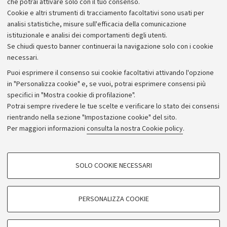
che potrai attivare solo con il tuo consenso.
Cookie e altri strumenti di tracciamento facoltativi sono usati per
analisi statistiche, misure sull'efficacia della comunicazione
istituzionale e analisi dei comportamenti degli utenti.
Se chiudi questo banner continuerai la navigazione solo con i cookie
necessari.
Archivio
Puoi esprimere il consenso sui cookie facoltativi attivando l'opzione
in "Personalizza cookie" e, se vuoi, potrai esprimere consensi più
Comunicati stampa
specifici in "Mostra cookie di profilazione".
Redazione
Potrai sempre rivedere le tue scelte e verificare lo stato dei consensi
rientrando nella sezione "Impostazione cookie" del sito.
Rassegna stampa
Per maggiori informazioni
consulta la nostra Cookie policy
.
Seguici su:
COOKIE DI PROFILAZIONE - FACOLTATIVI
SOLO COOKIE NECESSARI
Si tratta di cookie utilizzati per analizzare le caratteristiche della navigazione
degli utenti, creare profili in base al loro comportamento sul sito, per analisi
di marketing.
PERSONALIZZA COOKIE
© Copyright 2026 - ALMA MATER STUDIORUM - Università di
Mostra cookie di profilazione
Bologna - Via Zamboni, 33 - 40126 Bologna - PI: 01131710376 -
Google/Youtube Video