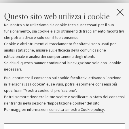
Questo sito web utilizza i cookie
Nel nostro sito utilizziamo sia cookie tecnici necessari per il suo
funzionamento, sia cookie e altri strumenti di tracciamento facoltativi
che potrai attivare solo con il tuo consenso.
Cookie e altri strumenti di tracciamento facoltativi sono usati per
analisi statistiche, misure sull'efficacia della comunicazione
istituzionale e analisi dei comportamenti degli utenti.
Se chiudi questo banner continuerai la navigazione solo con i cookie
necessari.
Archivio
Puoi esprimere il consenso sui cookie facoltativi attivando l'opzione
in "Personalizza cookie" e, se vuoi, potrai esprimere consensi più
Comunicati stampa
specifici in "Mostra cookie di profilazione".
Redazione
Potrai sempre rivedere le tue scelte e verificare lo stato dei consensi
rientrando nella sezione "Impostazione cookie" del sito.
Rassegna stampa
Per maggiori informazioni
consulta la nostra Cookie policy
.
Seguici su:
COOKIE DI PROFILAZIONE - FACOLTATIVI