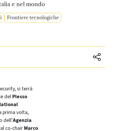
talia e nel mondo
i
Frontiere tecnologiche
curity, si terrà
le del
Plesso
National
a prima volta,
o dell’
Agenzia
al co-chair
Marco