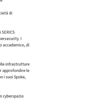
ce
cietà di
ori SERICS
bersecurity. I
do accademico, di
lle infrastrutture
r approfondire le
n i suoi Spoke,
un cyberspazio