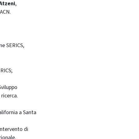
Atzeni
,
 ACN.
one SERICS,
ERICS;
Sviluppo
ricerca.
alifornia a Santa
ntervento di
zionale.