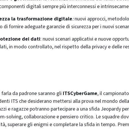
 componenti digitali sempre più interconnessi e intrinsecamen
ezza la trasformazione digitale
:
nuovi approcci, metodolog
 di fornire adeguate garanzie di sicurezza per i nuovi scenari
otezione dei dati
: nuovi scenari applicativi e nuove opportu
ati, in modo controllato, nel rispetto della privacy e delle res
a farla da padrone saranno gli
ITSCyberGame
, il campionat
denti ITS che desiderano mettersi alla prova nel mondo della
zzi e ragazze potranno partecipare a una sfida Jeopardy per
em-solving, collaborazione e pensiero critico. Le squadre do
ità, superare gli enigmi e completare la sfida in tempo. Prem