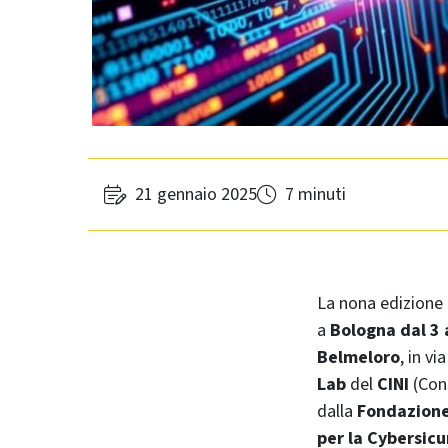
21 gennaio 2025
7 minuti
La nona edizione
a
Bologna dal 3 
Belmeloro
, in vi
Lab
del
CINI
(C
on
dalla
Fondazione
per la Cybersic