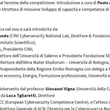
i al termine della competizione. Introduzione a cura di
Paolo 
a Struttura di missione Sviluppo di capacità e competenze di
ra nel vivo e sarà introdotta da:
mando
(CINI Cybersecurity National Lab, Direttore & Fondazi
mitato Scientifico);
,
Presidente CINI;
Rettore dell’Università di Salerno e Presidente Fondazione S
, Rettore dell’Alma Mater Studiorum – Università di Bologna;
 Vicepresidente della Regione Emilia-Romagna con delega a 
 economy, Energia, Formazione professionale, Università e 
’intervento del professor
Giovanni Vigna
(Università della C
o da
Luca Tgliaretti
, Direttore
CC (European Cybersecurity Competence Centre), e l’atteso i
Direttore Generale di ACN, l’Agenzia per la Cybersicurezza Na