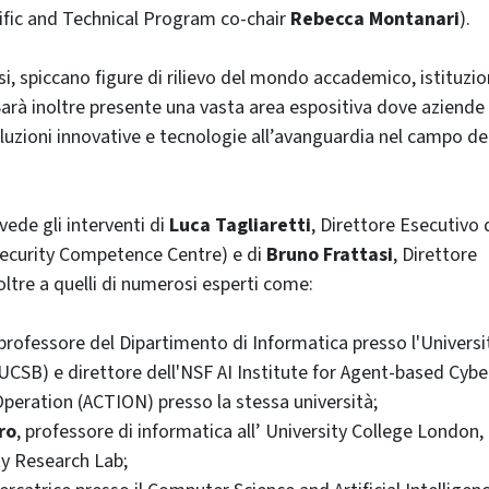
ific and Technical Program co-chair
Rebecca Montanari
).
esi, spiccano figure di rilievo del mondo accademico, istituzio
Sarà inoltre presente una vasta area espositiva dove aziende
uzioni innovative e tecnologie all’avanguardia nel campo del
ede gli interventi di
Luca Tagliaretti
, Direttore Esecutivo 
ecurity Competence Centre) e di
Bruno Frattasi
, Direttore
oltre a quelli di numerosi esperti come:
 professore del Dipartimento di Informatica presso l'Universit
UCSB) e direttore dell'NSF AI Institute for Agent-based Cybe
Operation (ACTION) presso la stessa università;
ro
, professore di informatica all’ University College London,
ty Research Lab;