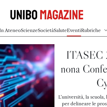
Unibo
Magazine
In Ateneo
Scienze
Società
Salute
Eventi
Rubriche
ITASEC 2
nona Confer
Cy
L’università, la scuola,
per delineare le pros