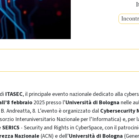
I
Incontr
 di
ITASEC
, il principale evento nazionale dedicato alla cyberse
all’8 febbraio
2025
presso l’
Università di Bologna
nelle au
a
B. Andreatta, 8
. L’evento è organizzato dal
Cybersecurity 
sorzio Interuniversitario Nazionale per l’Informatica)
e, per l
 SERICS
-
Security and Rights in CyberSpace, con il patrocini
urezza Nazionale
(ACN)
e dell’
Università di Bologna
(Gener