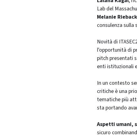
Lalana Kagal
,
ri
Lab del Massachu
Melanie Riebac
consulenza sulla 
Novità di ITASEC2
l'opportunità di p
pitch presentati 
enti istituzionali 
In un contesto sem
critiche è una pr
tematiche più attu
sta portando avant
Aspetti umani, s
sicuro combinand