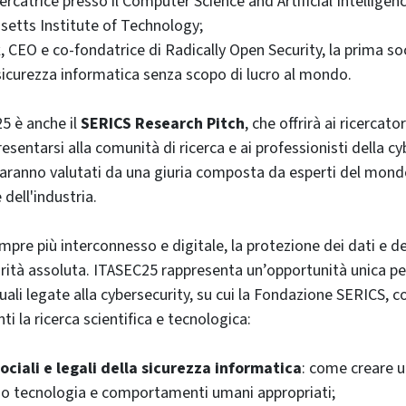
cercatrice presso il Computer Science and Artificial Intelligen
setts Institute of Technology;
k
, CEO e co-fondatrice di Radically Open Security, la prima so
sicurezza informatica senza scopo di lucro al mondo.
5 è anche il
SERICS Research Pitch
, che offrirà ai ricercat
resentarsi alla comunità di ricerca e ai professionisti della cy
saranno valutati da una giuria composta da esperti del mon
e dell'industria.
pre più interconnesso e digitale, la protezione dei dati e de
iorità assoluta. ITASEC25 rappresenta un’opportunità unica pe
ali legate alla cybersecurity, su cui la Fondazione SERICS, co
i la ricerca scientifica e tecnologica:
ociali e legali della sicurezza informatica
: come creare 
o tecnologia e comportamenti umani appropriati;