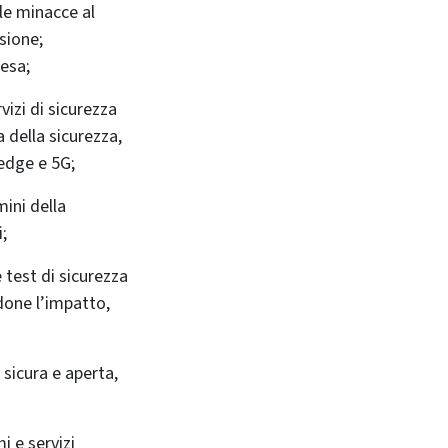
 le minacce al
sione;
fesa;
rvizi di sicurezza
 della sicurezza,
 edge e 5G
;
mini della
i;
 test di sicurezza
done l’impatto,
 sicura e aperta,
mi e servizi