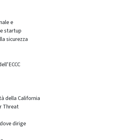
nale e
 e startup
la sicurezza
dell’ECCC
à della California
r Threat
 dove dirige