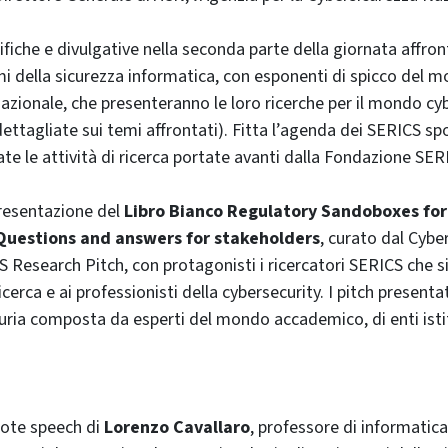
ifiche e divulgative nella seconda parte della giornata affron
mi della sicurezza informatica, con esponenti di spicco del
nazionale, che presenteranno le loro ricerche per il mondo cy
ettagliate sui temi affrontati). Fitta l’agenda dei SERICS spo
te le attività di ricerca portate avanti dalla Fondazione SER
presentazione del
Libro Bianco Regulatory Sandoboxes for
 Questions and answers for stakeholders
, curato dal Cybe
CS Research Pitch, con protagonisti i ricercatori SERICS che 
icerca e ai professionisti della cybersecurity. I pitch present
iuria composta da esperti del mondo accademico, di enti isti
ynote speech di
Lorenzo Cavallaro
, professore di informatica