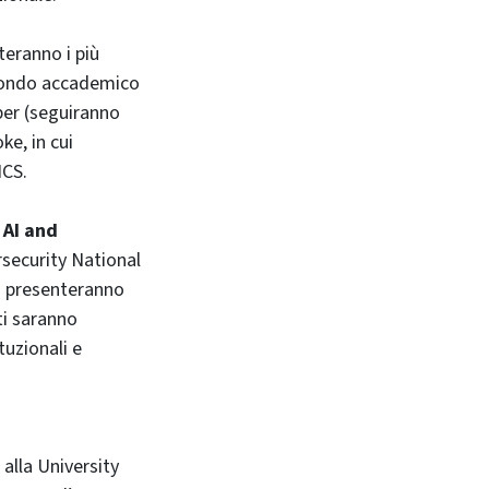
teranno i più
 mondo accademico
ber (seguiranno
ke, in cui
ICS.
 AI and
rsecurity National
si presenteranno
ati saranno
tuzionali e
 alla University