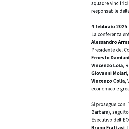
squadre vincitric
responsabile dell
4 febbraio 2025
La conferenza ent
Alessandro Ar
Presidente del Co
Ernesto Damiani
Vincenzo Loia
, 
Giovanni Molar
i
Vincenzo Colla
,
economico e green
Si prosegue con l
Barbara), seguit
Esecutivo dell’EC
Bruno Frattasi
, 