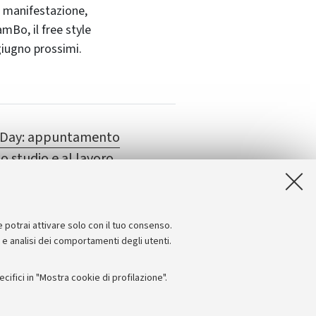
la manifestazione,
mBo, il free style
 giugno prossimi.
r Day: appuntamento
o studio e al lavoro
zioneUnibo
e potrai attivare solo con il tuo consenso.
e e analisi dei comportamenti degli utenti.
ifici in "Mostra cookie di profilazione".
Seguici su: