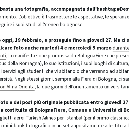
 basta una fotografia, accompagnata dall'hashtag #De
mento. L'obiettivo è trasmettere le aspettative, le speranze 
guire i suoi studi all’Ateneo bolognese.
e oggi, 19 febbraio, e proseguie fino a giovedì 27. Ma ci
licare foto anche martedì 4 e mercoledì 5 marzo
durante
enti
, la manifestazione promossa da BolognaFiere che present
s della Romagna), le sue istituzioni, i suoi luoghi di cultura,
i servizi agli studenti che vi abitano o che verranno ad abita
ersità. Negli stessi giorni, sempre alla Fiera di Bologna, ci s
on Alma Orienta
, la due giorni dell'orientamento universitar
 foto e del post più originale pubblicata entro giovedì 27
ia costituita di BolognaFiere, Comune e Università di B
lietti aerei Turkish Ailines per Istanbul (per il primo classific
n mini-book fotografico in un set appositamente allestito all