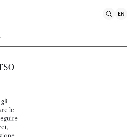
EN
rso
gli
re le
seguire
rei,
izione