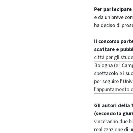
Per partecipare
e da un breve com
ha deciso di prose
Il concorso part
scattare e pubb
città per gli stud
Bologna (e i Campu
spettacolo e i suo
per seguire l’Univ
l'appuntamento c
Gli autori della
(secondo la giur
vinceranno due big
realizzazione di u