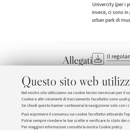
Univercity (per i 
invece, ci sono i
urban park di musi
Il regola
Allegati
Univercity: ecco
Questo sito web utilizz
Nel nostro sito utilizziamo sia cookie tecnici necessari per il 
Cookie e altri strumenti di tracciamento facoltativi sono usati p
Se chiudi questo banner continuerai la navigazione solo con i 
Puoi esprimere il consenso sui cookie facoltativi attivando l'op
Potrai sempre rivedere le tue scelte e verificare lo stato dei 
Archivio
Comunicati stampa
Redazione
Rassegna 
Per maggiori informazioni
consulta la nostra Cookie policy
.