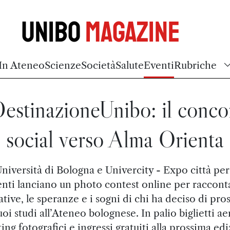
Unibo
Magazine
In Ateneo
Scienze
Società
Salute
Eventi
Rubriche
estinazioneUnibo: il conco
social verso Alma Orienta
Università di Bologna e Univercity - Expo città per 
enti lanciano un photo contest online per racconta
ative, le speranze e i sogni di chi ha deciso di pro
uoi studi all’Ateneo bolognese. In palio biglietti ae
ing fotografici e ingressi gratuiti alla prossima ed