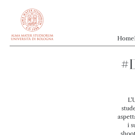
vai al contenuto della pagina
vai al menu di navigazione
Home
#D
L'
stud
aspett
i s
shoot